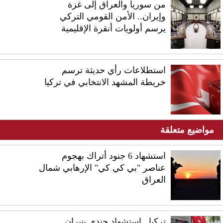
من سوريا والعراق إلى غزة
وإيران.. الأمن القومي التركي
يرسم أولويات أنقرة الإقليمية
استطلاعات رأي حديثة ترسم
خريطة المشهد الانتخابي في تركيا
مواضيع متعلقة
استشهاد 6 جنود أتراك بهجوم
عناصر "بي كي كي" الإرهابي شمال
العراق
تركيا.. استشهاد جندي بنيران