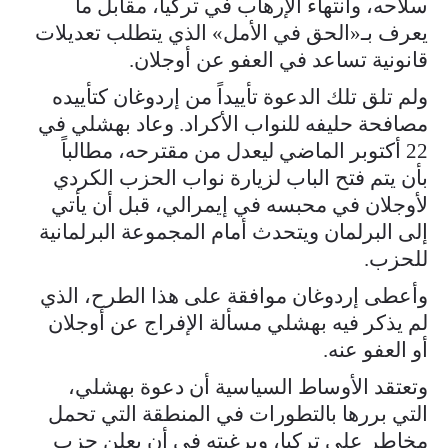
سلاحه، وانتهاء الإرهاب في تركيا، مقابل ما
يعرف بـ«الحق في الأمل» الذي يتطلب تعديلات
قانونية تساعد في العفو عن أوجلان.
ولم تلق تلك الدعوة تأييداً من إردوغان كتأييده
مصافحة حليفه للنواب الأكراد. وعاد بهشلي في
22 أكتوبر الماضي ليعدل من مقترحه، مطالباً
بأن يتم فتح الباب لزيارة نواب الحزب الكردي
لأوجلان في محبسه في إيمرالي، قبل أن يأتي
إلى البرلمان ويتحدث أمام المجموعة البرلمانية
للحزب.
وأعطى إردوغان موافقة على هذا الطرح، الذي
لم يذكر فيه بهشلي مسألة الإفراج عن أوجلان
أو العفو عنه.
وتعتقد الأوساط السياسية أن دعوة بهشلي،
التي بررها بالتطورات في المنطقة التي تحمل
مخاطر على تركيا، وبرغبته في أن يعلن حزب