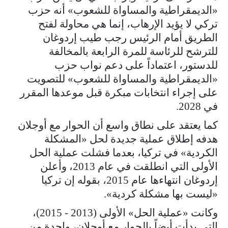
«الديمقراطية والمساواة للشعوب» أنه حزب
تركي لا يؤيد الإرهاب، إنما هي محاولة لفتح
الطريق أمام الرئيس رجب طيب إردوغان
للترشح للرئاسة للمرة الرابعة بالمخالفة
للدستور، اعتماداً على دعم نواب حزب
«الديمقراطية والمساواة للشعوب» للتصويت
على إجراء انتخابات مبكرة قبل موعدها المقرر
في 2028.
كما يعتقد على نطاق واسع أن الحوار مع أوجلان
هدفه إطلاق عملية جديدة لحل «المشكلة
الكردية» في تركيا، بعدما فشلت عملية الحل
الأولى التي انطلقت في عام 2013، وأعلن
إردوغان انتهاءها عام 2015، بقوله إن تركيا
«ليست بها مشكلة كردية».
وكانت «عملية الحل» الأولى (2013 - 2015)،
التي بدأت أيضاً بالحوار مع أوجلان، واحدة من