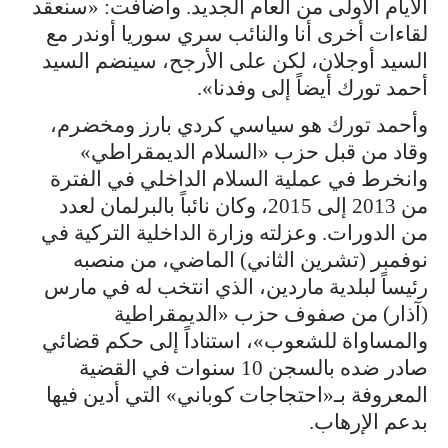
الأيام الأولى من العام الجديد. وأضافت: «سنعقد
لقاءات أخرى أنا والنائب سري سوريا أوندر مع
السيد أوجلان، لكن على الأرجح، سينضم السيد
أحمد تورك أيضاً إلى وفدنا».
وأحمد تورك هو سياسي كردي بارز ومخضرم،
وقاد من قبل حزب «السلام الديمقراطي»
وانخرط في عملية السلام الداخلي في الفترة
من 2013 إلى 2015، وكان نائباً بالبرلمان لعدد
من الدورات. وعزلته وزارة الداخلية التركية في
نوفمبر (تشرين الثاني) الماضي، من منصبه
رئيساً لبلدية ماردين، الذي انتخب له في مارس
(آذار) من صفوف حزب «الديمقراطية
والمساواة للشعوب»، استناداً إلى حكم قضائي
صادر ضده بالسجن 10 سنوات في القضية
المعروفة بـ«احتجاجات كوباني» التي أدين فيها
بدعم الإرهاب.