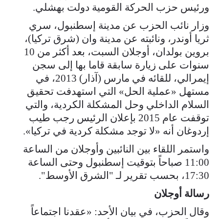
ورئيس حزب الحركة القومية دولت بهشلي.
وزار نائب الحزب عن مدينة إسطنبول، سري
ثريا أوندر، ونائبته عن مدينة وان (شرق تركيا)،
بروين بولدان، أوجلان السبت، بعد أكثر من 10
سنوات على زيارة سابقة قاما بها إلى سجن
إيمرالي، للقائه في مارس (آذار) 2013، في
مستهل «عملية الحل» التي استهدفت تحقيق
السلام الداخلي وحل المشكلة الكردية، والتي
توقفت عام 2015 بإعلان الرئيس رجب طيب
إردوغان أنه «لا توجد مشكلة كردية في تركيا».
واستمر اللقاء بين النائبين وأوجلان من الساعة
11:00 صباحاً بتوقيت إسطنبول وحتى الساعة
17:30، بحسب تقرير لـ "الشرق الأوسط".
رسالة أوجلان
وقال الحزب، في بيان الأحد: «عقدنا اجتماعاً