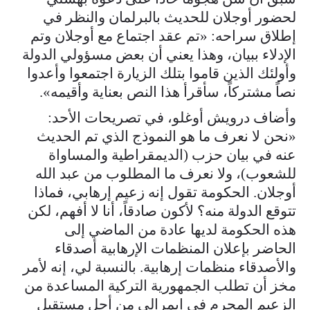
لحضور أوجلان للحديث بالبرلمان والنظر في
إطلاق سراحه: «تم عقد اجتماع مع أوجلان وتم
الإدلاء ببيان، وهذا يعني أن بعض مسؤولي الدولة
وأولئك الذين قاموا بتلك الزيارة اجتمعوا وأعدوا
نصاً مشتركاً، سأقرأ هذا النص بعناية وأقيمه».
وأضاف درويش أوغلو، في تصريحات الأحد:
«نحن لا نعرف ما هو النموذج الذي تم الحديث
عنه في بيان حزب (الديمقراطية والمساواة
للشعوب)، ولا نعرف ما المطلوب من عبد الله
أوجلان. الحكومة تقول إنه زعيم إرهابي، فماذا
تتوقع الدولة منه؟ لأكون صادقاً، أنا لا أفهم، لكن
هذه الحكومة لديها عادة من الماضي إلى
الحاضر بإعلان المنظمات الإرهابية أصدقاء
والأصدقاء منظمات إرهابية. بالنسبة لي، إنه لأمر
مخز أن تطلب الجمهورية التركية المساعدة من
الزعيم المجرم في إيمرالي من أجل مستقبل