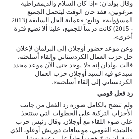
وقال بولدان: «إذا كان السلام والديمقراطية
مرغوبين، فقد حان الوقت ليتحمل الجميع
المسؤولية». وتابع: «عملية الحل السابقة (2013
- 2015) كانت درساً للجميع، علينا ألا نضيع فترة
أخرى».
وعن موعد حضور أوجلان إلى البرلمان لإعلان
حل حزب العمال الكردستاني وإلقاء أسلحته،
قالت بولدان إنه «لا يوجد حتى الآن موعد محدد
سيدعو فيه السيد أوجلان حزب العمال
الكردستاني إلى إلقاء أسلحته».
رد فعل قومي
ولم تتضح بالكامل صورة رد الفعل من جانب
الأحزاب التركية على الخطوات التي ستتخذ
على ضوء اللقاء مع أوجلان. وقال رئيس حزب
«الجيد» القومي، موسافات دوريش أوغلو، الذي
سبق أن شنّ هجوماً حاداً على دعوة بهشلي