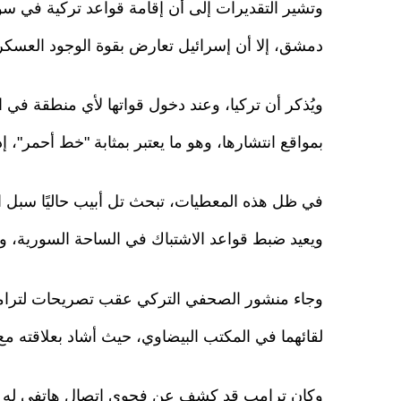
وتشير التقديرات إلى أن إقامة قواعد تركية في سو
دمشق، إلا أن إسرائيل تعارض بقوة الوجود العسكري 
ويُذكر أن تركيا، وعند دخول قواتها لأي منطقة في 
بمواقع انتشارها، وهو ما يعتبر بمثابة "خط أحمر"، إذ
في ظل هذه المعطيات، تبحث تل أبيب حاليًا سبل ال
ويعيد ضبط قواعد الاشتباك في الساحة السورية، وفق
وجاء منشور الصحفي التركي عقب تصريحات لترامب أم
لقائهما في المكتب البيضاوي، حيث أشاد بعلاقته مع
وكان ترامب قد كشف عن فحوى اتصال هاتفي له م