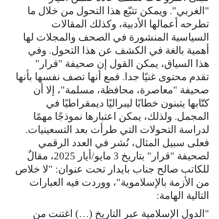
"الغربي". ويمكن تتبّع هذا التحول من خلال ما
تطرحه أعمالها الأدبية، وكذلك المقالات
السياسية المنشورة في الصحف والمجلات لها
أهمية بالغة في الكشف عن هذا التحول. وفي
هذا السياق، يمكن القول إن صحيفة "قرار"
تقدم محتوى غنيًا جدا. فمع أنها تصف نفسها بأنها
صحيفة "معاصرة، محافظة، مسلمة"، إلا أن
كتّابها يتبنون خطابًا ليبراليًا ديمقراطيًا في
المجمل. ولذلك، يمكن اعتبارها نموذجًا مهمًا
لدراسة التحولات التي طرأت بعد التسعينيات.
فعلى سبيل المثال، نُشر في العدد الرقمي
لصحيفة "قرار" بتاريخ 3 مايو/أيار 2025، مقالٌ
للكاتب صالح جناب بايدار تحت عنوان: "لا خلاص
من الأزمة بالإسلاموية"، ووردت فيه العبارات
التالية الهامة:
"الدول الإسلامية عبر التاريخ (…) اغتنت من