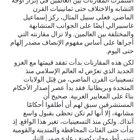
استمرت المقارنات بين العالمين في إبراز أوجه
التشابه والاختلاف حتى ثمانينيات القرن
الماضي. فعلى سبيل المثال، ركز إسماعيل
غاسبيرالي أيضًا على الجوانب المتشابهة
والمختلفة بين العالمين. ولا تزال مقارنته التي
أجراها على أساس مفهوم الإنصاف مصدر إلهام
حتى اليوم.
لكن هذه المقارنات بدأت تفقد قيمتها مع الغزو
الجديد الذي تعرّض له العالم الإسلامي منذ
تسعينيات القرن الماضي، من قِبَل الولايات
المتحدة وبريطانيا. فقد بدأ عصر إصدار الأحكام
بناءً على المعايير الغربية. صحيح أن
المستشرقين سبق لهم أن أطلقوا أحكامًا
مشابهة، إلا أنها لم تكن تحظى بقبول واسع
آنذاك. ولكن منذ التسعينيات، تغير هذا الواقع. إذ
بدأت حتى الفئات المحافظة والمتدينة والقومية
تتبنى أطروحات تُصنف عادة ضمن التيار