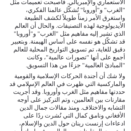
الاستعماري والإمبريالي. فأصبحت تعميمات مثل
"الغرب" و"أوروبا" تُشكّل عالمنا الفكري،
واستغرق الأمر زمناً طويلاً لكشف الطبيعة
الأيديولوجية لهذه التصنيفات. والحال أن العالم
الذي تشير إليه مفاهيم مثل "الغرب" و"أوروبا"
قد تشكّل هو نفسه على أساس الهيمنة. وبتعبير
دقيق للغاية، تم تسويق التواريخ المحلية للعالم
أجمع على أنها "تصورات عالمية"، وكانت
"المبادئ العالمية" جزءًا من هذا التسويق.
ولا شك أن أجندة الحركات الإسلامية والقومية
والماركسية التي ظهرت في العالم الإسلامي قد
حددتها مفاهيم مثل الغرب وأوروبا. وقد أُجريت
مقارنات بين العالمين، وتم التركيز على أوجه
التشابه والاختلاف. ومنذ مقالات جمال الدين
الأفغاني ونامق كمال التي نُشرت ردًا على
ادعاءات إرنست رينان حول الدين والإسلام،