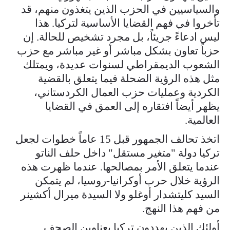
والسياسيين في الحزب الذين يتغذون منهم، قد
تأخروا في فهم القضايا الأساسية لتركيا. هذا
ليس ادعاءً جريئاً، بل مجرد تشخيص للحالة. إن
حزباً تعاون بشكل مباشر أو غير مباشر مع حزب
الشعوب الديمقراطي لسنوات عديدة، ويمتلك
مثل هذه الرؤية الضحلة فيما يتعلق بالقضية
الكردية وعمليات حزب العمال الكردستاني،
يظهر أيضاً افتقاره إلى العمق في القضايا
العالمية.
اتخذ تحالف الجمهور قبل 15 عاماً خطوات لجعل
تركيا دولة "متغير مستقل" داخل حلف الناتو
عندما يتعلق الأمر بمصالحها. عندما ظهرت هذه
الرؤية خلال حرب أوكرانيا-روسيا، لم يتمكن
السيد كليتشدار أوغلو ولا السيدة ميرال أكشينر
من فهم هذا النهج.
أولئك الذين يهددون تركيا بعناوين الصحف