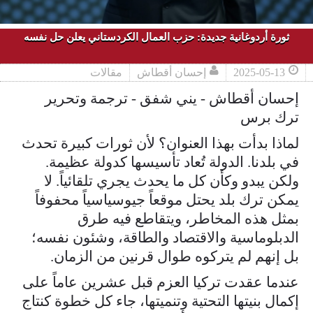
ثورة أردوغانية جديدة: حزب العمال الكردستاني يعلن حل نفسه
2025-05-13
إحسان أقطاش
مقالات
إحسان أقطاش - يني شفق - ترجمة وتحرير
ترك برس
لماذا بدأت بهذا العنوان؟ لأن ثورات كبيرة تحدث
في بلدنا. الدولة تُعاد تأسيسها كدولة عظيمة.
ولكن يبدو وكأن كل ما يحدث يجري تلقائياً. لا
يمكن ترك بلد يحتل موقعاً جيوسياسياً محفوفاً
بمثل هذه المخاطر، ويتقاطع فيه طرق
الدبلوماسية والاقتصاد والطاقة، وشئون نفسه؛
بل إنهم لم يتركوه طوال قرنين من الزمان.
عندما عقدت تركيا العزم قبل عشرين عاماً على
إكمال بنيتها التحتية وتنميتها، جاء كل خطوة كنتاج