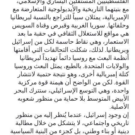
الفلسطينيين المستقلين اليساري والإسلامي،
مع بنيتهما التاريخية والأيديولوجية المتعارضة مع
الإمبريالية، يمثلان سبباً للتراجع بالنسبة لبريطانيا
وحلفائها. سوريا الغربية وقبرص وقناة السويس
هي مواقع للاستغلال الثقافي في حقبة ما بعد
الاستعمار، وهي نقاط حاسمة لكل من إسرائيل
وبريطانيا. لذلك، شكلت التحالفات التي أقامتها
أنظمة البعث مع روسيا دائماً تهديداً لبريطانيا
والولايات المتحدة. بالطبع، يمثل البعث وروسيا
كتلة إمبريالية أخرى، وهو نتيجة حتمية لانتشار
القوة. لكن من الواضح أن هيمنة قوة مركزية
واحدة، وهي التوسع الإسرائيلي، ستترك البحر
الأبيض المتوسط بلا حماية من منظور شعوبه
الأصلية.
إن وجود إسرائيل، عندما يُنظر إليه من منظور
تاريخي واجتماعي، لا يتشكل من خلال مطالبة
دينية أو بناء وطني، بل كجزء من البنية السياسية