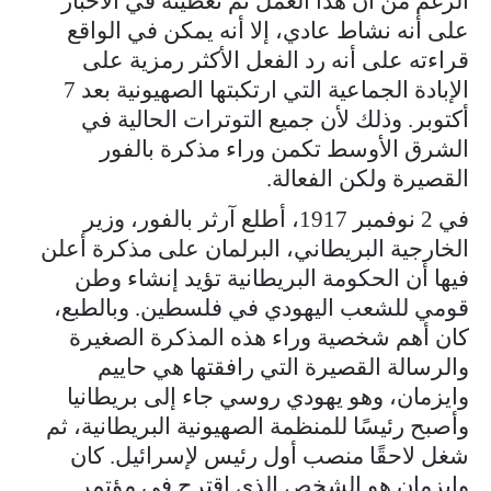
الرغم من أن هذا العمل تم تغطيته في الأخبار
على أنه نشاط عادي، إلا أنه يمكن في الواقع
قراءته على أنه رد الفعل الأكثر رمزية على
الإبادة الجماعية التي ارتكبتها الصهيونية بعد 7
أكتوبر. وذلك لأن جميع التوترات الحالية في
الشرق الأوسط تكمن وراء مذكرة بالفور
القصيرة ولكن الفعالة.
في 2 نوفمبر 1917، أطلع آرثر بالفور، وزير
الخارجية البريطاني، البرلمان على مذكرة أعلن
فيها أن الحكومة البريطانية تؤيد إنشاء وطن
قومي للشعب اليهودي في فلسطين. وبالطبع،
كان أهم شخصية وراء هذه المذكرة الصغيرة
والرسالة القصيرة التي رافقتها هي حاييم
وايزمان، وهو يهودي روسي جاء إلى بريطانيا
وأصبح رئيسًا للمنظمة الصهيونية البريطانية، ثم
شغل لاحقًا منصب أول رئيس لإسرائيل. كان
وايزمان هو الشخص الذي اقترح في مؤتمر