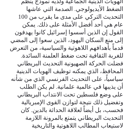
الهويات الدينية الجماعية ولديه نموذج ينظم
الضغط الأيديولوجي. الصدمة التي عاشها
التحديث التركي على مدى ما يقرب من 100
عام هي أحد أفضل الأمثلة على ذلك. يمكن
القول إن الذين أسسوا إسرائيل كانوا يهدفون
إلى منع السكان اليهود، الذين سعوا إلى المضي
قدماً بأهدافهم اللاهوتية والسياسية، من التعرض
للغربة الثقافية تحت ضغط العلمنة السائدة.
فضلت الحركة الصهيونية التحديث البريطاني
المحافظ، الذي يمكنه توظيف الهويات الدينية
سياسياً، على التحديث الفرنسي الذي من شأنه
أن يذيبها في عالمية علمانية. لم يكن الطلب
على وضع فلسطين تحت الانتداب البريطاني
وتفضيل ذلك نتيجة لتوازن القوى الإمبريالية
فحسب، بل أيضاً لعلاقة الحداثة بالدين. كان
التحديث البريطاني يتمتع بالمرونة اللازمة
لاستيعاب المطالب اللاهوتية والتاريخية