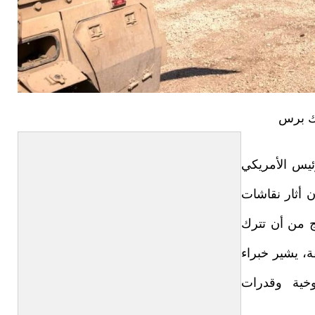
رك برس
ئيس الأمريكي
ن أثار نقاشات
ج من أن تترك
 يشير خبراء
خية وقدرات