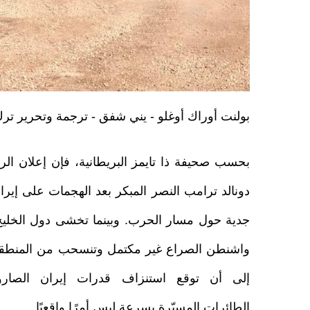
بولنت أوراك أوغلو - يني شفق - ترجمة وتحرير ت
بحسب صحيفة ذا تايمز البريطانية، فإن إعلان الر
دونالد ترامب النصر المبكر بعد الهجمات على إيرا
جدية حول مسار الحرب. وبينما تخشى دول الخلي
واشنطن الصراع غير مكتمل وتنسحب من المنطقة،
إلى أن توقع استنزاف قدرات إيران الصارو
الطائرات المسيّرة بسرعة ليس أمرًا واقعيًا.