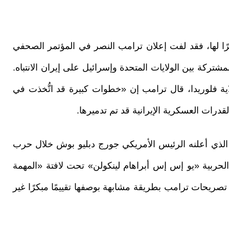
ًا لها، فقد لفت إعلان ترامب النصر في المؤتمر الصحفي
 بدء الهجمات المشتركة بين الولايات المتحدة وإسرائيل على إيران الانتباه.
ة فلوريدا، قال ترامب إن «خطوات كبيرة قد اتُّخذت في
رات العسكرية الإيرانية قد تم تدميرها.
الذي أعلنه الرئيس الأمريكي جورج دبليو بوش خلال حرب
 السفينة الحربية «يو إس إس أبراهام لينكولن» تحت لافتة «المهمة
 تصريحات ترامب بطريقة مشابهة بوصفها تقييمًا مبكرًا غير