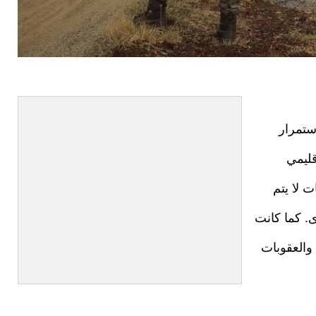
ستمرار
قليمي
 لا يتم
ى. كما كانت
والعقوبات