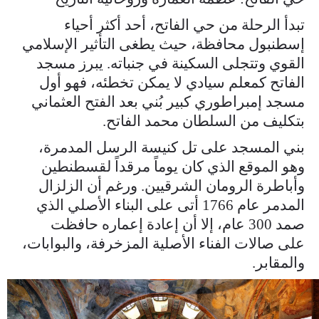
تبدأ الرحلة من حي الفاتح، أحد أكثر أحياء
إسطنبول محافظة، حيث يطغى التأثير الإسلامي
القوي وتتجلى السكينة في جنباته. يبرز مسجد
الفاتح كمعلم سيادي لا يمكن تخطئه، فهو أول
مسجد إمبراطوري كبير بُني بعد الفتح العثماني
بتكليف من السلطان محمد الفاتح.
بني المسجد على تل كنيسة الرسل المدمرة،
وهو الموقع الذي كان يوماً مرقداً لقسطنطين
وأباطرة الرومان الشرقيين. ورغم أن الزلزال
المدمر عام 1766 أتى على البناء الأصلي الذي
صمد 300 عام، إلا أن إعادة إعماره حافظت
على صالات الفناء الأصلية المزخرفة، والبوابات،
والمقابر.
whatsapp_image_2026-04-
02_at_12.40.59.jpeg