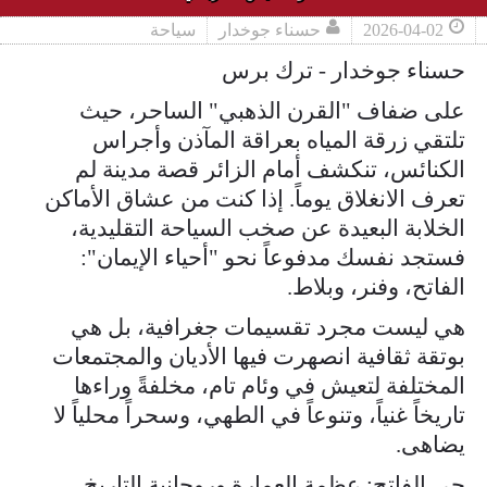
2026-04-02
حسناء جوخدار
سياحة
حسناء جوخدار - ترك برس
على ضفاف "القرن الذهبي" الساحر، حيث
تلتقي زرقة المياه بعراقة المآذن وأجراس
الكنائس، تنكشف أمام الزائر قصة مدينة لم
تعرف الانغلاق يوماً. إذا كنت من عشاق الأماكن
الخلابة البعيدة عن صخب السياحة التقليدية،
فستجد نفسك مدفوعاً نحو "أحياء الإيمان":
الفاتح، وفنر، وبلاط.
هي ليست مجرد تقسيمات جغرافية، بل هي
بوتقة ثقافية انصهرت فيها الأديان والمجتمعات
المختلفة لتعيش في وئام تام، مخلفةً وراءها
تاريخاً غنياً، وتنوعاً في الطهي، وسحراً محلياً لا
يضاهى.
حي الفاتح: عظمة العمارة وروحانية التاريخ