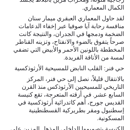
الكمال المعماري.
لقد حاول المعماري العبقري ميمار سنان
منافسة رحابة آيا صوفيا عبر إخفاء الدعامات
الضخمة ودمجها في الجدران، والنتيجة كانت
صرحاً يتفوق بالضوء والانفتاح، وتزينه القناطر
المخططة باللونين الأحمر والأبيض التي تضفي
لمسة من الأناقة الفريدة.
حي فنر: القلب النابض للمسيحية الأرثوذكسية
بالانتقال قليلاً، نصل إلى حي فنر، المركز
التاريخي للمسيحيين الأرثوذكس منذ القرن
السابع عشر. في أزقته المتعرجة، تقع كنيسة
القديس جورج، أهم كاتدرائية أرثوذكسية في
إسطنبول ومقر بطريركية القسطنطينية
المسكونية.
الكنيسة بتصميمها الداخلي المذهل المزين على