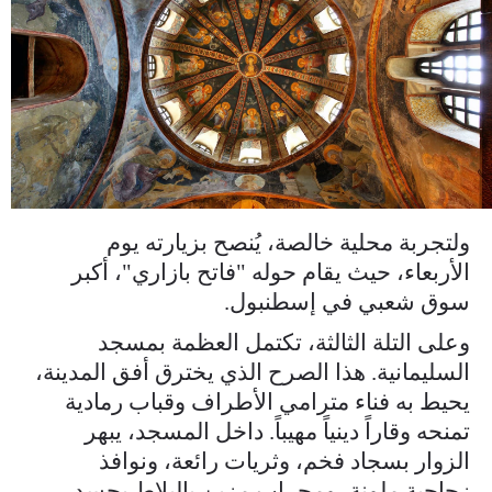
ولتجربة محلية خالصة، يُنصح بزيارته يوم
الأربعاء، حيث يقام حوله "فاتح بازاري"، أكبر
سوق شعبي في إسطنبول.
وعلى التلة الثالثة، تكتمل العظمة بمسجد
السليمانية. هذا الصرح الذي يخترق أفق المدينة،
يحيط به فناء مترامي الأطراف وقباب رمادية
تمنحه وقاراً دينياً مهيباً. داخل المسجد، يبهر
الزوار بسجاد فخم، وثريات رائعة، ونوافذ
زجاجية ملونة، ومحراب مزين بالبلاط يجسد