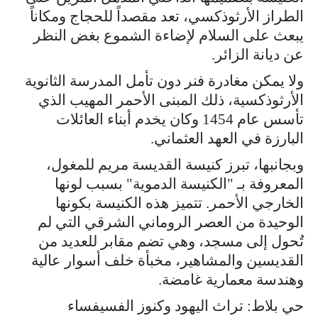
الطراز الأرثوذكسي، تعد مقصداً للحجاج ومكاناً
يبعث على السلام لإضاءة الشموع بغض النظر
عن ديانة الزائر.
ولا يمكن مغادرة فنر دون تأمل المدرسة الثانوية
الأرثوذكسية، ذلك المبنى الأحمر المهيب الذي
تأسس عام 1454 وكان يخدم أبناء العائلات
البارزة في العهد العثماني.
وبجانبها، تبرز كنيسة القديسة مريم للمغول،
المعروفة بـ "الكنيسة الدموية" بسبب لونها
الخارجي الأحمر. تتميز هذه الكنيسة بكونها
الوحيدة من العصر الروماني الشرقي التي لم
تُحول إلى مسجد، وهي تضم مقابر للعديد من
القديسين والمشاهير، مخبأة خلف أسوار عالية
وهندسة معمارية غامضة.
حي بلاط: تراث اليهود وكنوز الفسيفساء