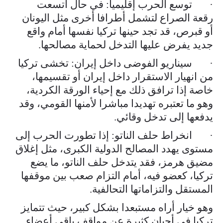
· توسع الحرب إقليميا: في حال اتسعت
رقعة الصراع لتشمل أطرافا أخرى مثل اليونان
أو قبرص، قد تجد حينها تركيا نفسها أمام واقع
جديد يفرض عليها التدخل لحماية مصالحها.
· سيناريو الفوضى داخل إيران: تخشى تركيا
من انهيار الاستقرار داخل إيران أو تقسيمها،
خاصة إذا ترافق ذلك مع إحياء الورقة الكردية،
وهو ما تعتبره تهديدا مباشرا لأمنها القومي، وقد
يدفعها إلى تدخل وقائي.
· انخراط حلف الناتو: إذا تطورت الحرب إلى
مستوى يهدد المصالح الدولية الكبرى، مثل إغلاق
مضيق هرمز، فقد يتدخل حلف الناتو، ما يضع
تركيا، كعضو فيه، أمام التزام صعب بين موقفها
المستقل والتزاماتها التحالفية.
وهو خيار أراه مستبعدا بشكل كبير، حيث تتمايز
تركيا في أحيان كثيرة عن مواقف باقي أعضاء