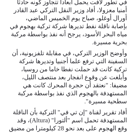
في تطور لافت يحمل أبعادا تتجاوز كونه حادثا
أمنيا معزولا، أفاد وزير النقل التركي عبد القادر
أورال أوغلو، صباح يوم الخميس الماضي،
بإصابة ناقلة نفط تديرها شركة تركية بهجوم في
مياه البحر الأسود، يرجح أنه نفذ بواسطة مركبة
بحرية مسيرة.
وأوضح الوزير التركي، في مقابلة تلفزيونية، أن
السفينة التي ترفع علما أجنبيا وتديرها شركة
تركية كانت قد حملت نفطا خاما من روسيا،
وأبلغت عن وقوع انفجار بعد منتصف الليل،
مضيفا: "نعتقد أن حجرة المحرك كانت هي
المستهدفة بالهجوم الذي نفذ بواسطة مركبة
سطحية مسيرة".
أفاد تقرير لقناة "إن تي في" التركية بأن الناقلة
المستهدفة تحمل اسم "ألتورا" (Altura)، وقد
وقع الهجوم على بعد نحو 28 كيلومترا من مضيق