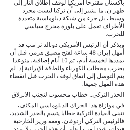
باكستان مقترحا أمريكيا لوقف إطلاق النار إلى
طهران، ما يشير إلى أن تركيا ليست مجرد
وسيط، بل جزء من شبكة دبلوماسية متعددة
الأطراف تعمل على بلورة مخرج سياسي
للحرب.
ويذكر أن الرئيس الأمريكي دونالد ترامب قد
أمهل إيران 48 ساعة لفتح مضيق هرمز، قبل أن
يمددها لخمسة أيام، ثم 10 أيام إضافية، متوعدا
بضرب محطات الكهرباء والطاقة الإيرانية إذا لم
يتم التوصل إلى اتفاق لوقف الحرب قبل انقضاء
هذه المهل جميعا.
الحذر التركي.. خطاب محسوب لتجنب الانزلاق
في موازاة هذا الحراك الدبلوماسي المكثف،
تتبنى القيادة التركية خطابا يتسم بالحذر الشديد،
فالرئيس التركي أردوغان، ومعه وزير الخارجية
فيدان، شددا مرارا على أن هذه الحرب لا تهدد