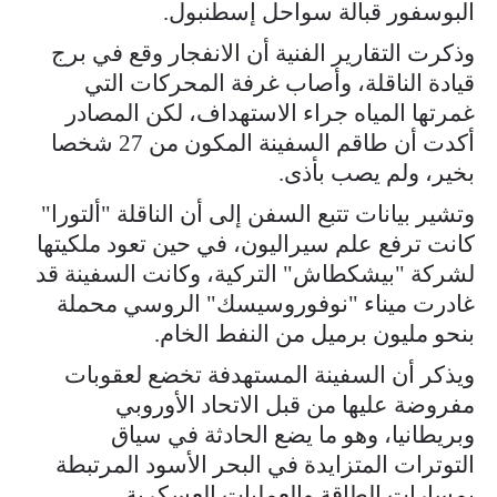
البوسفور قبالة سواحل إسطنبول.
وذكرت التقارير الفنية أن الانفجار وقع في برج
قيادة الناقلة، وأصاب غرفة المحركات التي
غمرتها المياه جراء الاستهداف، لكن المصادر
أكدت أن طاقم السفينة المكون من 27 شخصا
بخير، ولم يصب بأذى.
وتشير بيانات تتبع السفن إلى أن الناقلة "ألتورا"
كانت ترفع علم سيراليون، في حين تعود ملكيتها
لشركة "بيشكطاش" التركية، وكانت السفينة قد
غادرت ميناء "نوفوروسيسك" الروسي محملة
بنحو مليون برميل من النفط الخام.
ويذكر أن السفينة المستهدفة تخضع لعقوبات
مفروضة عليها من قبل الاتحاد الأوروبي
وبريطانيا، وهو ما يضع الحادثة في سياق
التوترات المتزايدة في البحر الأسود المرتبطة
بمسارات الطاقة والعمليات العسكرية