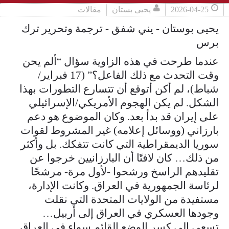
2026-04-25
يحيى بستان
مقالات
يحيى بوستان - يني شفق - ترجمة وتحرير ترك
برس
عندما طرحت في هذه الزاوية سؤال “ألم يحن
وقت التحدث مع ذلك الفاعل؟” (17 فبراير/
شباط)، لم أكن أتوقع أن تتسارع التطورات بهذا
الشكل. لم يكن الهجوم الأمريكي/الإسرائيلي
على إيران قد بدأ بعد. وكان الموضوع هو دعم
بارزاني (ووسائل إعلامه) غير المشروط لقوات
سوريا الديمقراطية التي كانت تتفكك. بل وأكثر
من ذلك… كان لافتًا أن البارزانيين خرجوا عن
تقليدهم الراسخ ورشحوا -لأول مرة- مرشحًا
لرئاسة الجمهورية في العراق. وكانت الإدارة،
مستفيدة من الولايات المتحدة التي نقلت
وجودها العسكري في العراق إلى أربيل…
تسعى إلى كسر الوضع القائم سواء في العراق