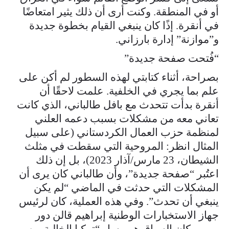
أو في المنطقة. وكنت أرى أن ذلك يثير امتعاضًا
في أنقرة. إذًا كان ينبغي القيام بخطوة جديدة
و”موازنة” إدارة بارزاني.
“فُتحت صفحة جديدة”
بصراحة، أثناء كتابتي لهذه السطور لم أكن على
علم بما يجري في الخلفية. علمت لاحقًا أن
أنقرة بدأت تتحدث مع بافل طالباني، الذي كانت
تعاني معه من مشكلات بسبب دعمه العلني
لمنظمة حزب العمال الكردستاني (على سبيل
المثال انظر: المروحية التي سقطت في مثلث
الشيطان، 23 مارس/آذار 2023)، بل إن ذلك
اعتُبر “صفحة جديدة”، وأن طالباني كان يرى أن
المشكلات التي حدثت في الماضي “لم يكن
ينبغي أن تحدث”. وفي هذه العملية، كان لرئيس
جهاز الاستخبارات الوطنية إبراهيم قالن دور
مهم. وكان السياق هو مسار “تركيا الخالية من