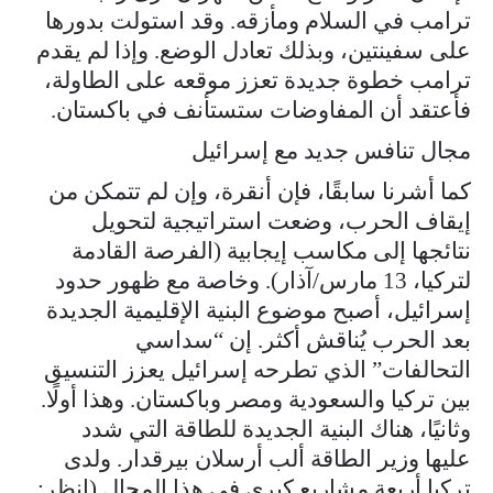
ترامب في السلام ومأزقه. وقد استولت بدورها
على سفينتين، وبذلك تعادل الوضع. وإذا لم يقدم
ترامب خطوة جديدة تعزز موقعه على الطاولة،
فأعتقد أن المفاوضات ستستأنف في باكستان.
مجال تنافس جديد مع إسرائيل
كما أشرنا سابقًا، فإن أنقرة، وإن لم تتمكن من
إيقاف الحرب، وضعت استراتيجية لتحويل
نتائجها إلى مكاسب إيجابية (الفرصة القادمة
لتركيا، 13 مارس/آذار). وخاصة مع ظهور حدود
إسرائيل، أصبح موضوع البنية الإقليمية الجديدة
بعد الحرب يُناقش أكثر. إن “سداسي
التحالفات” الذي تطرحه إسرائيل يعزز التنسيق
بين تركيا والسعودية ومصر وباكستان. وهذا أولًا.
وثانيًا، هناك البنية الجديدة للطاقة التي شدد
عليها وزير الطاقة ألب أرسلان بيرقدار. ولدى
تركيا أربعة مشاريع كبرى في هذا المجال (انظر: