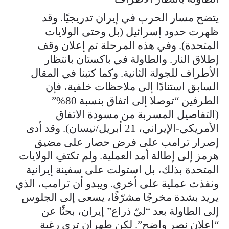
يتضح مسار الحرب في إيران تدريجيًا. وقد
ظهرت حدود إسرائيل (بل وحتى الولايات
المتحدة). وفي هذه المرحلة تم إعلان وقف
إطلاق النار. والطاولة في باكستان بانتظار
الأطراف للجولة الثانية. وكما كتبنا في المقال
السابق استنادًا إلى ملاحظات خلفية، فإن
الطرفين “توصلا إلى اتفاق بنسبة 80%”
(التفاصيل المسربة من مسودة الاتفاق
الأمريكي-الإيراني، 21 أبريل/نيسان). وقد أدى
إصرار ترامب على فرض حصار على مضيق
هرمز إلى إطالة أمد العملية. ولم تكتفِ الولايات
المتحدة بذلك، بل استولت على سفينة إيرانية
ونفذت عملية على أخرى. ويبدو أن ترامب، الذي
يريد بشدة مخرجًا مشرّفًا، يسعى إلى الجلوس
إلى الطاولة بعد “ليّ ذراع” إيران، بحثًا عن
“إعلان نصر واضح”. لكن طهران ترى رغبة