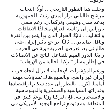
وخلف هذا التطور التاريخي… أولًا: انتخاب
مرشح طالباني نزار أميدي رئيسًا للجمهورية
بدعم سني وشيعي وتركماني، رغم سعي
بارزاني إلى رئاسة العراق مخالفًا الاتفاقات
والتقاليد… ثانيًا: الحوار الذي بدأ ينمو بين أنقرة
وبافل طالباني… ثالثًا: تراجع تأثير إيران على
طالباني بعد تعرضها لضربة قوية في الحرب…
رابعًا: الدور المهم للتفاعل الناتج عن الاتصالات
في إطار مسار “تركيا الخالية من الإرهاب”.
ورغم المؤشرات الإيجابية، لا يزال اتجاه حرب
إيران غير واضح، وبالطبع هناك تساؤلات مهمة
أمامنا. لكن… بالنظر إلى عدد سكانها واقتصادها
وقدراتها السياسية والعسكرية والدبلوماسية
والاستخباراتية، فإن لتركيا وزنًا نوعيًا كبيرًا في
المنطقة. ومع توقع تراجع الوجود الأمريكي في