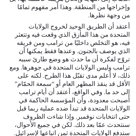
وإخراجها من المنطقة. وهذا أمر مفهوم تمامًا
من وجهة نظرها.
أعتقد أن الطريق الوحيد لخروج الولايات
المتحدة من هذا المأزق الذي وقعت فيه وتتعثر
فيه، هو التخلص داخليًا من ترامب ومن فريقه
الذي يوصف بالجنون. وعندها فقط يمكنها أن
تروّج لفكرة أن ما حدث هو وضع طارئ سببه
ترامب وليس الولايات المتحدة في جوهرها. ومع
ذلك، لا أعلم مدى تقبّل هذا الطرح. لكنه على
الأقل قد ينقذ المظهر العام أو “سمعة الحمّام”
إلى حد ما. وفي الواقع، أعتقد أن أيام ترامب
أصبحت معدودة، وأن المؤسسة الحاكمة في
الولايات المتحدة قد تبدأ ضده عملية ربما قبل
حتى انتخابات نوفمبر. وإذا شاءت الظروف
سنتحدث عمّا بعد ذلك. لكن في جميع الأحوال،
ستدفع الولايات المتحدة ثمن اتباعها لإسرائيل.