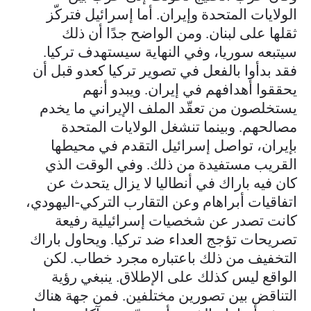
الولايات المتحدة وإيران. أما إسرائيل فتركّز
ثقلها على لبنان. ومن الواضح جدًا أن ذلك
سيتبعه سوريا، وفي النهاية سيستهدف تركيا.
فقد بدأوا بالفعل في تصوير تركيا كعدو قبل أن
يحققوا أهدافهم في إيران. ويبدو أنهم
يستخلصون من تعقّد الملف الإيراني ما يخدم
مصالحهم. وبينما تنشغل الولايات المتحدة
بإيران، تواصل إسرائيل التقدم في محيطها
القريب مستفيدة من ذلك. وفي الوقت الذي
كان فيه باراك في أنطاليا لا يزال يتحدث عن
اتفاقيات أبراهام وعن التقارب التركي-اليهودي،
كانت تصدر عن شخصيات إسرائيلية رفيعة
تصريحات تؤجج العداء ضد تركيا. ويحاول باراك
التخفيف من ذلك باعتباره مجرد خطاب. لكن
الواقع ليس كذلك على الإطلاق. ينبغي رؤية
التناقض بين تصورين مختلفين. فمن جهة هناك