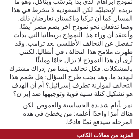
نموذج أبراهام الذي بدأ يترسّب ويتآكل، وهو ما
تريده الإنجيليّة. لكن السعودية لا تنخرط في هذا
المسار. كما أن تركيا وباكستان تعارضان ذلك.
وهما تدفعان نحو نموذج آخر يضم مصر أيضًا.
وأعتقد أن وراء هذا النموذج بريطانيا التي بدأت
تنفصل عن التحالف الأطلسي بعد ترامب. وقد
ظهرت ملامح هذا التحالف في أنطاليا. لكنني
أرى أن هذا النموذج لا يزال خامًا ومليئًا
بالمشكلات. فكل تحالف ينشأ من إدراك مشترك
لتهديد ما. وهنا يجب طرح السؤال: هل صُمم هذا
التحالف لموازنة تطرف إسرائيل؟ أم أن الهدف
هو تشكيل كتلة سنية قوية وتوجيهها ضد إيران؟
نمر بأيام شديدة الحساسية والغموض. لكن
هناك أمرًا واحدًا أعلمه: من يخطئ في هذه
المرحلة سيدفع ثمنًا فادحًا.
المزيد من مقالات الكاتب