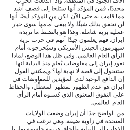
آلاف الجنود في المنطقة. وإذا اندلعت الحرب
مجددًا، فمن المؤكد أنها ستلجأ إلى قصف أشد
مما قامت به حتى الآن. لكن من المؤكد أيضًا أنها
لن تحقق بذلك شيئًا. ولا يبقى أمامها سوى خيار
عملية برية شاملة. وهذا هو بالضبط ما تريده
إيران. فهم يعلمون جيدًا أنهم في حرب برية
سيهزمون الجيش الأمريكي وسيُحرجونه أمام
الرأي العام العالمي. وفي ظل هذا الوضع، لماذا
تعود إيران إلى مفاوضات يُعلم منذ البداية أنها
ستتحول إلى قصة لا نهاية لها؟ ويمكنني القول
إن الدافع الوحيد لدى المؤيدين للمفاوضات في
إيران هو عدم الظهور بمظهر المعطِّل، والحفاظ
على التفوق المعنوي الذي كسبوه أمام الرأي
العام العالمي.
من الواضح جدًا أن إيران وضعت الولايات
المتحدة في زاوية ضيقة. وهي ترغب في
الذهاب إلى النهاية وإلحاق هزيمة حاسمة بها، بل