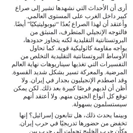
أرى أن الأحداث التي نشهدها تشير إلى صراع
كبير داخل الغرب على المستوى العالمي.
وأعتقد أن لهذا الصراع بُعدًا “تيوبوليتيكيًا” أيضًا.
فالتوجه الإنجيلي المتطرف، المنبثق من
البروتستانتية التقليدية لكنه يتجاوز حدودها،
يواجه مقاومة كاثوليكية قوية. كما تحاول
الأوساط البروتستانتية التقليدية التخلص من
التفسيرات التي تغذيها سيناريوهات نهاية العالم
المرضية. والمعركة تسير بشكل شديد القسوة.
وقد اصطدم الإنجيليون بجدار في إيران. ولا
أظن أن لديهم فرصًا كبيرة بعد ذلك. لكن يمكن
توقع كل أنواع الجنون منهم. ولا أعتقد أنهم
سيستسلمون بسهولة.
وبينما يحدث ذلك، هل تتابعون إسرائيل؟ إنها
تخفض من حضورها تدريجيًا في حرب إيران.
وكأن حرب الخليج تحولت إلى حرب بين