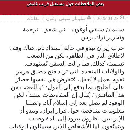
بعض الملاحظات حول مستقبل قريب غامض
2026-04-23
سليمان سيفي أوغون
مقالات
سليمان سيفي أوغون - يني شفق - ترجمة
وتحرير ترك برس
حرب إيران تبدو في حالة انسداد تام. هناك وقف
لإطلاق النار في الظاهر، لكن من الصعب
تسميته كذلك. فما زالت السفن تُستهدف.
والولايات المتحدة التي تريد فتح مضيق هرمز
تقوم بعمل لا يُعقل، فتفرض هي نفسها حصارًا
على الخليج، بما يدفع إلى القول: “يا للعجب من
هذا التناقض”. يُقال إن المفاوضات ستبدأ، لكن
الوفود لم تصل بعد إلى إسلام آباد. وتصلنا
معلومات متناقضة حول قرار إيران. ويبدو أن
الإيرانيين ينظرون ببرود إلى المفاوضات
ويتمنّعون. أما الأشخاص الذين سيمثلون الولايات