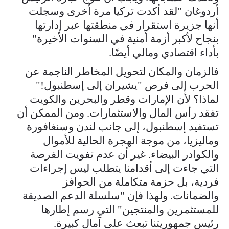
أردوغان "لقد أكدت تركيا مرة أخرى وسجلت
أنها جزيرة استقرار في منطقتها عبر إدارتها
بنجاح لأكبر أزمة أمنية في السنوات الأخيرة"
بأداء اقتصادي ومالي أيضًا.
فالزمان والمكان لتحويل المخاطر الناجمة عن
الحرب إلى فرص "يشيران إلى إسطنبول!"
لماذا؟ لأن الإمارات وقطر والبحرين والكويت
تفقد رأس المال والاستثمارات. ومن الممكن أن
تستفيد إسطنبول، إلى جانب لندن وسنغافورة
وماليزيا، من موجة الهجرة الحالية للأموال
والكوادر البيضاء. غير أن عدم تفويت الفرصة
التي جاءت إلى أقدامنا يتطلب ليس إجراءات
فردية، بل حزمة متكاملة من الحوافز
والضمانات. ولهذا فإن "سلسلة الدعم الصديقة
للمستثمرين والمنتجين" التي رسم إطارها
رئيس جمهوريتنا تبعث على آمال كبيرة.