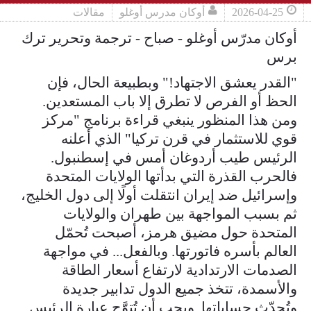
2026-04-25
أوكان مدرس أوغلو
مقالات
أوكان مدرّس أوغلو - صباح - ترجمة وتحرير ترك
برس
"القدر يعشق الاجتهاد!" وبطبيعة الحال، فإن
الحظ أو الفرص لا تطرق إلا باب المستعدين.
ومن هذا المنظور ينبغي قراءة برنامج "مركز
قوي للاستثمار في قرن تركيا" الذي أعلنه
الرئيس طيب أردوغان أمس في إسطنبول.
فالحرب القذرة التي بدأتها الولايات المتحدة
وإسرائيل ضد إيران انتقلت أولًا إلى دول الخليج،
ثم بسبب المواجهة بين طهران والولايات
المتحدة حول مضيق هرمز، أصبحت تُحمّل
العالم بأسره فاتورتها. وبالفعل... في مواجهة
الصدمات الارتدادية لارتفاع أسعار الطاقة
والأسمدة، تتخذ جميع الدول تدابير جديدة
وتُحدّث حساباتها. ويجب أن تُتوَّج عبارة الرئيس