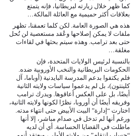
كما ظهر خلال زيارته لبريطانيا، فإنه يتمتع
بعلاقات أكثر حميمية مع العائلة المالكة…
هذه هي الصورة العامة. لكن كلما تعمقنا، تظهر
ملفات لا يمكن إصلاحها وعُقد مستعصية لن تُحل
حتى بعد ترامب. وهذه سيتم بحثها في لقاءات
مغلقة…
بالنسبة لرئيس الولايات المتحدة، فإن
الحكومات البريطانية والنخب الأوروبية ضده.
فلم يكتفوا بدعم المدرسة البايدنية (أوباما، آل
كلينتون)، بل لم يدعموا سياسات ولايته الثانية
أيضًا، بل على العكس أعاقوها. ويدرك ترامب
وفريقه أيضًا أن أوروبا، نظرًا لكونها ولايته الثانية،
اختارت “إدارة” البيت الأبيض حتى انتهاء مدته.
ورغم أنها لم تدخل في صدام مباشر، إلا أنها
ماطلت في القضايا الحساسة. أي أن لديه
“حساب انتقام” من ولايته الأولى، ويعتقد أنهم