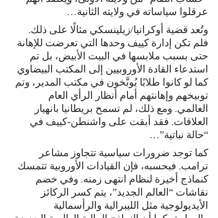
عرقلوا سياساته في ولايته الثانية…
وتُعد قضية أوكرانيا/زيلينسكي مثالًا على ذلك.
فلم تكن إدارة كييف وحدها التي تعرضت للإهانة
حتى بسبب ملابسها في البيت الأبيض، بل تم
استدعاء القادة الأوروبيين إلى المكتب البيضاوي
كما لو كانوا طلابًا يُوبَّخون في مكتب المدير، وتم
توبيخهم وإهانتهم أمام أنظار الرأي العام
العالمي. ومع ذلك، لم تسمح بريطانيا بانهيار
العلاقات. فقد أبقت على واشنطن-كييف في
“حالة نباتية”…
كما توجد ضرورات سياسية تتجاوز مشاعر
ترامب. فبحسبه، فإن القيادات الأوروبية تتمسك
كنماذج أخيرة لنظام انتهى زمنه. وفي خضم
نقاشات “العالم الجديد”، يتم كسر الركائز
الأيديولوجية مثل الليبرالية والرأسمالية