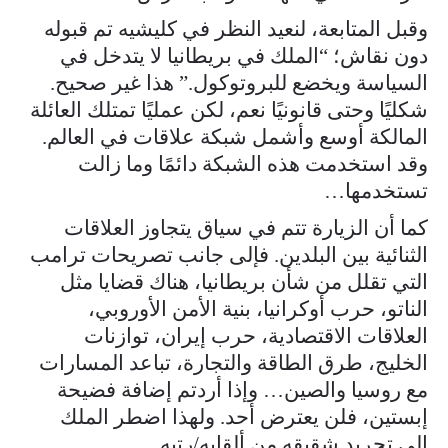
وقبل المتابعة، لنعيد النظر في كليشيه تم قبوله
دون نقاش؛ “الملك في بريطانيا لا يتدخل في
السياسة ويخضع للبروتوكول.” هذا غير صحيح.
شكليًا وحتى قانونيًا نعم، لكن عمليًا تمتلك العائلة
المالكة أوسع وأشمل شبكة علاقات في العالم.
وقد استخدمت هذه الشبكة دائمًا وما زالت
تستخدمها…
كما أن الزيارة تتم في سياق يتجاوز العلاقات
الثنائية بين البلدين. فإلى جانب تصريحات ترامب
التي تقلل من شأن بريطانيا، هناك قضايا مثل
الناتو، حرب أوكرانيا، بنية الأمن الأوروبي،
العلاقات الاقتصادية، حرب إيران، توازنات
الخليج، طرق الطاقة والتجارة، تباعد المسارات
مع روسيا والصين… وإذا أردتم إضافة فضيحة
إبستين، فلن يعترض أحد. ولهذا اضطر الملك
إلى تجريد شقيقه من ألقابه/رتبه…