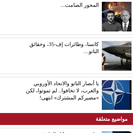
المحور الصامت...
كاتسا، وطائرات إف-35، وحقائق
الناتو…
يا أنصار الناتو والاتحاد الأوروبي
والغرب، لا تخافوا.. لم تموتوا، لكن
«مصيركم المشترك» انتهى!
مواضيع متعلقة