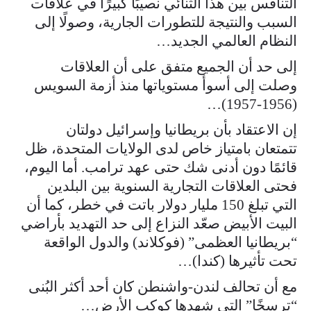
التنافس بين هذا الثنائي نصيبًا كبيرًا في علاقات
السبب والنتيجة للتطورات الجارية، وصولًا إلى
النظام العالمي الجديد…
إلى حد أن الجميع متفق على أن العلاقات
وصلت إلى أسوأ مستوياتها منذ أزمة السويس
(1956-1957)…
إن الاعتقاد بأن بريطانيا وإسرائيل دولتان
تتمتعان بامتياز خاص لدى الولايات المتحدة، ظل
قائمًا دون أدنى شك حتى عهد ترامب. أما اليوم،
فحتى العلاقات التجارية السنوية بين البلدين
التي تبلغ 150 مليار دولار باتت في خطر، كما أن
البيت الأبيض صعّد النزاع إلى حد التهديد بأراضي
“بريطانيا العظمى” (فوكلاند) والدول الواقعة
تحت تأثيرها (كندا)…
مع أن تحالف لندن-واشنطن كان أحد أكثر البُنى
“ترسخًا” التي شهدها كوكب الأرض…