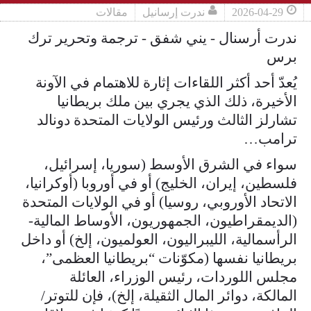
2026-04-29
ندرت إرسانيل
مقالات
ندرت أرسنال - يني شفق - ترجمة وتحرير ترك
برس
يُعدّ أحد أكثر اللقاءات إثارة للاهتمام في الآونة
الأخيرة، ذلك الذي يجري بين ملك بريطانيا
تشارلز الثالث ورئيس الولايات المتحدة دونالد
ترامب…
سواء في الشرق الأوسط (سوريا، إسرائيل،
فلسطين، إيران، الخليج) أو في أوروبا (أوكرانيا،
الاتحاد الأوروبي، روسيا) أو في الولايات المتحدة
(الديمقراطيون، الجمهوريون، الأوساط المالية-
الرأسمالية، الليبراليون، العولميون، إلخ) أو داخل
بريطانيا نفسها (مكوّنات “بريطانيا العظمى”،
مجلس اللوردات، رئيس الوزراء، العائلة
المالكة، دوائر المال الثقيلة، إلخ)، فإن للتوتر/