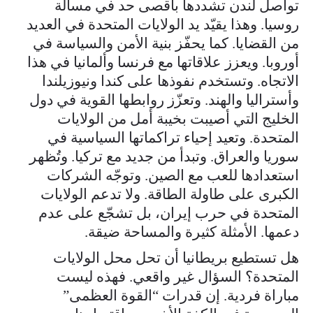
تواصل لندن تشددها بأقصى حد في مسألة
روسيا. وهذا يقيّد يد الولايات المتحدة في العديد
من القضايا. كما يحفّز بنية الأمن والسياسة في
أوروبا. ويعزز علاقاتها مع فرنسا وألمانيا في هذا
الاتجاه. وتستخدم نفوذها على كندا ونيوزيلندا
وأستراليا والهند. وتعزّز روابطها القوية في دول
الخليج التي أصيبت بخيبة أمل من الولايات
المتحدة. وتعيد إحياء تراكماتها السياسية في
سوريا والعراق. وتبدأ من جديد مع تركيا. وتُظهر
استعدادها للعب مع الصين. وتوجّه الشركات
الكبرى على طاولة الطاقة. ولا تدعم الولايات
المتحدة في حرب إيران، بل تشجّع على عدم
دعمها. الأمثلة كثيرة والمساحة ضيقة.
هل تستطيع بريطانيا أن تحل محل الولايات
المتحدة؟ السؤال غير واقعي. فهذه ليست
مباراة فردية. إن قدرات “القوة العظمى”