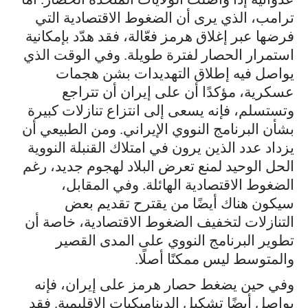
ترامب، الذي يرى أن الضغوط الاقتصادية التي
فرضها عبر إغلاق هرمز فعّالة، فقد هدّد بإمكانية
استمرار الحصار لفترة طويلة. وفي الوقت الذي
يواصل فيه إطلاق التهديدات بشن هجمات
عسكرية، مؤكدًا أن على إيران أن تتراجع
وتستسلم، فإنه يسعى إلى انتزاع تنازلات كبيرة
بشأن البرنامج النووي الإيراني. ومن الطبيعي أن
يزداد عدد الذين يرون في امتلاك القنبلة النووية
الحل الوحيد لمنع تعرض البلاد لهجوم جديد، رغم
الضغوط الاقتصادية الهائلة. وفي المقابل،
سيكون هناك أيضًا من يقترح تقديم بعض
التنازلات لتخفيف الضغوط الاقتصادية، خاصة أن
تطوير البرنامج النووي على المدى القصير
والمتوسط ليس ممكنًا أصلًا.
وفي حين يضغط حصار هرمز على إيران، فإنه
يواصل أيضًا تشكيل الديناميكيات الإقليمية. فقد