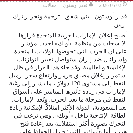
2026-05-02
قدير أوستون
مقالات
قدير أوستون - يني شفق - ترجمة وتحرير ترك
برس
أصبح إعلان الإمارات العربية المتحدة قرارها
الانسحاب من منظمة «أوبك» أحدث مؤشر
على أن الحرب التي تخوضها الولايات المتحدة
وإسرائيل ضد إيران ستواصل تغيير التوازنات
الإقليمية والعالمية. وقد جاء هذا القرار في ظل
استمرار إغلاق مضيق هرمز وارتفاع سعر برميل
النفط إلى مستوى 120 دولارًا، ما يشير إلى رغبة
الإمارات في زيادة تأثيرها المباشر على أسواق
النفط في مرحلة ما بعد الحرب. وتُعد الإمارات،
بعد السعودية، الدولة الأكثر امتلاكًا لإمكانية زيادة
الطاقة الإنتاجية داخل «أوبك»، وهي ترغب في
التحرك بصورة أكثر استقلالية بعد إعادة فتح
هرمز. أما «أوبك»، التي تحاول الحفاظ على