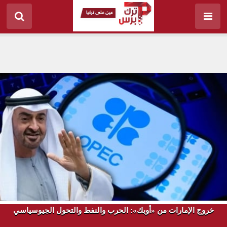
خروج الإمارات من «أوبك»: الحرب والنفط والتحول الجيوسياسي