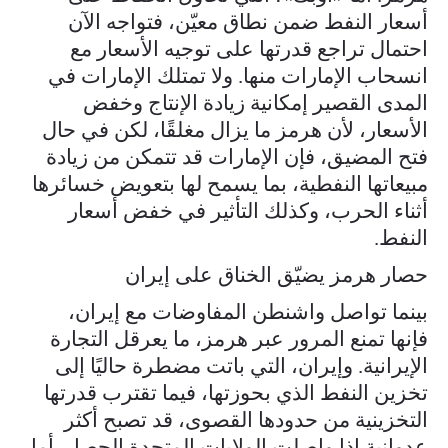
أسعار النفط ضمن نطاق معيّن، فتواجه الآن
احتمال تراجع قدرتها على توجيه الأسعار مع
انسحاب الإمارات منها. ولا تمتلك الإمارات في
المدى القصير إمكانية زيادة الإنتاج وخفض
الأسعار، لأن هرمز ما يزال مغلقًا، لكن في حال
فتح المضيق، فإن الإمارات قد تتمكن من زيادة
مبيعاتها النفطية، بما يسمح لها بتعويض خسائرها
أثناء الحرب، وكذلك التأثير في خفض أسعار
النفط.
حصار هرمز يضيّق الخناق على إيران
بينما تواصل واشنطن المفاوضات مع إيران،
فإنها تمنع المرور عبر هرمز، ما يعرقل التجارة
الإيرانية. وإيران، التي باتت مضطرة حاليًا إلى
تخزين النفط الذي بحوزتها، فيما تقترب قدرتها
التخزينية من حدودها القصوى، قد تصبح أكثر
عدوانية إذا واصلت الولايات المتحدة الحصار. أما