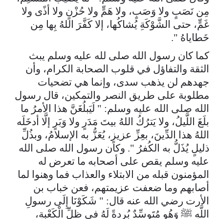
مِن نَصَبٍ ولا وَصَبٍ، ولا هَمٍّ ولا حُزْنٍ ولا أذًى ولا
غَمٍّ، حتى الشَّوْكَةِ يُشاكُها، إلا كَفَّرَ اللهُ بِها مِن
خَطاياهُ ".
كما كان رسول الله صلى لله عليه وسلم يبث
الثقة والتفاؤل في قلوب الصحابة الكرام، وأن
جهدهم لن يذهب سدى، وإنما هي تضحيات
مطلوبة على طريق النصر والتمكين، قال رسول
الله صلى الله عليه وسلم: " لَيَبلُغَنَّ هذا الأمرُ ما
بلَغَ اللَّيلُ، ولا يَترُكُ اللهُ بيتَ مَدَرٍ ولا وَبَرٍ إلَّا أدخَلَه
اللهُ هذا الدِّينَ، بعِزِّ عزيزٍ، يُعَزُّ به الإسلامُ، وبذُلِّ
ذليلٍ يُذَلُّ به الكُفرُ ". وكان رسول الله صلى الله
عليه وسلم يقص على أصحابه ما تعرض له
المؤمنون قبله من الابتلاء والعذاب فما وهنوا لما
أصابهم وما ضعفت عزيمتهم، فعن خباب بن
الأرت رضي الله عنه قال: " شَكَوْنَا إِلَى رسولِ
اللَّهِ ﷺ وَهُو مُتَوسِّدٌ بُردةً لَهُ في ظلِّ الْكَعْبةِ،