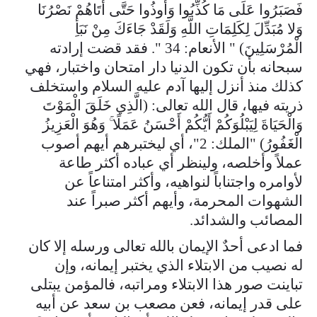
فَصَبَرُوا عَلَى مَا كُذِّبُوا وَأُوذُوا حَتَّى أَتَاهُمْ نَصْرُنَا
وَلا مُبَدِّلَ لِكَلِمَاتِ اللَّهِ وَلَقَدْ جَاءَكَ مِنْ نَبَأِ
الْمُرْسَلِينَ) " الأنعام: 34 ". فقد قضت إرادته
سبحانه بأن تكون الدنيا دار امتحان واختبار، فهي
كذلك منذ أنزل إليها آدم عليه السلام واستخلف
ذريته فيها، قال الله تعالى: (الَّذِي خَلَقَ الْمَوْتَ
وَالْحَيَاةَ لِيَبْلُوَكُمْ أَيُّكُمْ أَحْسَنُ عَمَلًا ۚ وَهُوَ الْعَزِيزُ
الْغَفُورُ) "الملك: 2"، أي ليختبرهم أيهم أصوب
عملاً وأخلصه، ولينظر أي عباده أكثر طاعة
لأوامره واجتناباً لنواهيه، وأكثر امتناعاً عن
الشهوات المحرمة، وأيهم أكثر صبراً عند
المصائب والشدائد.
فما ادعى أحدٌ الإيمان بالله تعالى ورسله إلا كان
له نصيب من الابتلاء الذي يختبر إيمانه، وإن
تباينت صور هذا الابتلاء ومراتبه، فالمؤمن يبتلى
على قدر إيمانه، فعن مصعب بن سعد عن أبيه