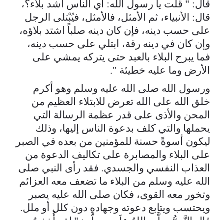
قال: " قلت يا رسول الله: أي الناس أشد بلاء؟،
قال: الأنبياء، ثم الأمثل، فالأمثل، فيُبْتلى الرجل
على حسب دينه، فإن كان دينه صلباً اشتد بلاؤه،
وإن كان في دينه رقة، ابتلي على حسب دينه،
فما يبرح البلاء بالعبد حتى يتركه يمشي على
الأرض وما عليه خطيئة ".
ورسول الله صلى الله عليه وسلم وهو أكرم
خلق الله على الله تعرض للابتلاء العظيم من
المحن والأذى على قدر عظمة الرسالة التي
يحملها والتي كلف بدعوة الناس إليها، وذلك
ليكون أسوةً حسنة للمؤمنين من بعده في الصبر
على البلاء والمصابرة على تكاليف الدعوة من
العذاب النفسي والجسدي. فقد رأى النبي صلى
الله عليه وسلم من البلاء ما تضعف معه العزائم
وتخور معه القوى، فكان صلى الله عليه يصبر
ويحتسب ويتابع دعوته وجهاده دون كلل أو ملل.