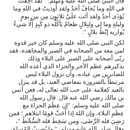
قال النَّبيُّ صلَّى اللهُ علَيه وسلَّم: " لقد أُخِفتُ
في اللهِ وما يُخافُ أحَدٌ ولقد أُوذيتُ في اللهِ وما
يُؤذَى أحدٌ ولقد أتَت علَيَّ ثلاثون مِن بينِ يومٍ
وليلةٍ وما لي ولبِلالٍ طعامٌ يَأكُلُه ذو كَبِدٍ إلَّا شيءٌ
يُواريه إبْطُ بلالٍ ".
لكن النبي صلى الله عليه وسلم كان خير قدوة
لمن معه من الصحابة في الصبر والمجاهدة، فقد
ربّى أصحابه على الصبر على البلاء وذلك
بذكيرهم عظم الأجر والجزاء الذي أعده الله
للصابرين من عباده، وأن نزول البلاء ليس
مرتبطاً بالضرورة بمعاصي العبد، بل قد ينزل
بالعبد كعلامة على حب الله تعالى له، فعن أنس
بن مالك رضي الله عنه قال: قال رسول الله
صلى الله عليه وسلم: "إن عِظَمَ الجزاءِ مع
عِظَمِ البلاءِ، وإن اللهَ إذا أَحَبَّ قومًا ابتلاهم ؛ فمن
رَضِيَ فله الرِّضَى، ومن سَخِطَ فله السُّخْطُ "،
وقال صلى الله عليه وسلم: " ما يُصيبُ المُسلِمَ،