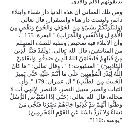
يذيقونهم الألم والأذى.
ومن تلك المعاني أن هذه الدنيا دار شقاء وابتلاء
دائم، وليست دار هناء واستقرار، قال تعالى:
(وَلَنَبْلُوَنَّكُمْ بِشَيْءٍ مِنَ الْخَوْفِ وَالْجُوعِ وَنَقْصٍ مِنَ
الْأَمْوَالِ وَالْأَنْفُسِ وَالثَّمَرَاتِ) " البقرة: 155 "،
وأن الابتلاء فيه تمحيص وتنقية للصف المسلم
من المنافقين، قال الله تعالى: (وَلَقَدْ فَتَنَّا الَّذِينَ
مِنْ قَبْلِهِمْ فَلَيَعْلَمَنَّ اللهُ الَّذِينَ صَدَقُوا وَلَيَعْلَمَنَّ
الكَاذِبِينَ) " العنكبوت: 3 "، وقال تعالى: " مَا كَانَ
اللَّهُ لِيَذَرَ الْمُؤْمِنِينَ عَلَى مَا أَنْتُمْ عَلَيْهِ حَتَّى يَمِيزَ
الْخَبِيثَ مِنَ الطَّيِّبِ) " آل عمران: 179 ". وأن
الثبات والصبر سبيل النصر، فالنصر الإلهي آت لا
محالة، قال الله تعالى: (حَتَّى إِذَا اسْتَيْأَسَ الرُّسُلُ
وَظَنُّوا أَنَّهُمْ قَدْ كُذِبُوا جَاءَهُمْ نَصْرُنَا فَنُجِّيَ مَنْ
نَشَاءُ وَلا يُرَدُّ بَأْسُنَا عَنِ الْقَوْمِ الْمُجْرِمِينَ)
"يوسف:110".