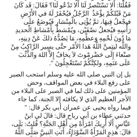
فَقُلْنَا: أَلا تَسْتَنْصرُ لَنَا أَلا تَدْعُو لَنَا؟ فَقَالَ: قَد كَانَ
مَنْ قَبْلكُمْ يؤْخَذُ الرَّجُلُ فيُحْفَرُ لَهُ في الأَرْضِ
فيجْعلُ فِيهَا، ثمَّ يُؤْتِى بالْمِنْشارِ فَيُوضَعُ علَى
رَأْسِهِ فيُجعلُ نصْفَيْن، ويُمْشطُ بِأَمْشاطِ الْحديدِ
مَا دُونَ لَحْمِهِ وَعظْمِهِ، مَا يَصُدُّهُ ذلكَ عَنْ دِينِهِ،
واللَّه ليتِمنَّ اللَّهُ هَذا الأَمْر حتَّى يسِير الرَّاكِبُ مِنْ
صنْعاءَ إِلَى حَضْرمْوتَ لاَ يخافُ إِلاَّ اللهَ والذِّئْبَ
عَلَى غنَمِهِ، ولكِنَّكُمْ تَسْتَعْجِلُونَ ".
بل إن النبي صلى الله عليه وسلم استحب الصبر
على رفع البلاء في بعض المواقف، وحض
المؤمنين على ذلك لما في الصبر على البلاء من
الأجر العظيم الذي لا يكافئه إلا الجنة، كما جاء
فيما رواه يحيى عن عمران أبي بكر قال: "
حدثني عطاء بن أبي رباح قال: قالَ لي ابنُ
عَبَّاسٍ أَلَا أُرِيكَ امْرَأَةً مِن أَهْلِ الجَنَّةِ؟ قُلتُ: بَلَى،
قالَ: هذِه المَرْأَةُ السَّوْدَاءُ، أَتَتِ النبيَّ صَلَّى اللَّهُ