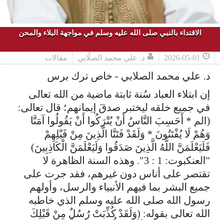
الاقتداء بالنبي صلى الله عليه وسلم في مواجهة البلاء والمحن
2026-05-01
د. علي محمد الصلّابي
مقالات
د. علي محمد الصلابي - خاص ترك برس
إن ابتلاء العباد سُنة ثابتة ماضية من الله تعالى
في جميع خلقه ليختبر صدقَ إيمانهم؛ قال تعالى:
(الم * أَحَسِبَ النَّاسُ أَنْ يُتْرَكُوا أَنْ يَقُولُوا آمَنَّا
وَهُمْ لَا يُفْتَنُونَ * وَلَقَدْ فَتَنَّا الَّذِينَ مِنْ قَبْلِهِمْ
فَلَيَعْلَمَنَّ اللَّهُ الَّذِينَ صَدَقُوا وَلَيَعْلَمَنَّ الْكَاذِبِينَ)
"العنكبوت: 1 : 3". وهذه السنة الظاهرة لا
تقتصر على أناس دون غيرهم، فقد جرت على
جميع البشر بما فيهم الأنبياء والرسل، وأولهم
رسول الله صلى الله عليه وسلم الذي خاطبه
الله تعالى بقوله: (وَلَقَدْ كُذِّبَتْ رُسُلٌ مِنْ قَبْلِكَ