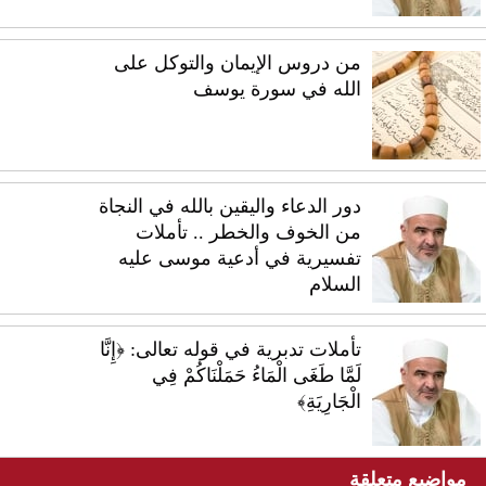
من دروس الإيمان والتوكل على
الله في سورة يوسف
دور الدعاء واليقين بالله في النجاة
من الخوف والخطر .. تأملات
تفسيرية في أدعية موسى عليه
السلام
تأملات تدبرية في قوله تعالى: ﴿إِنَّا
لَمَّا طَغَى الْمَاءُ حَمَلْنَاكُمْ فِي
الْجَارِيَةِ﴾
مواضيع متعلقة