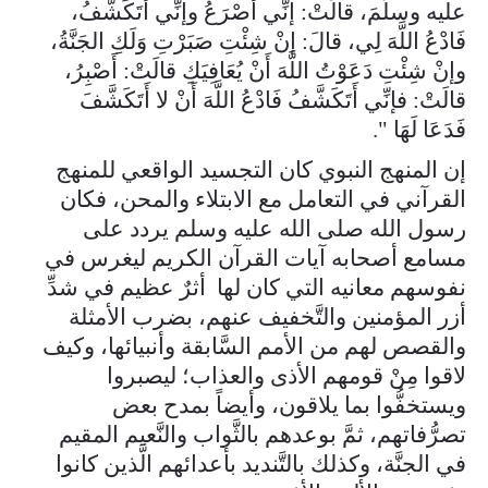
عليه وسلَّمَ، قالَتْ: إنِّي أُصْرَعُ وإنِّي أَتَكَشَّفُ،
فَادْعُ اللَّهَ لِي، قالَ: إنْ شِئْتِ صَبَرْتِ وَلَكِ الجَنَّةُ،
وإنْ شِئْتِ دَعَوْتُ اللَّهَ أَنْ يُعَافِيَكِ قالَتْ: أَصْبِرُ،
قالَتْ: فإنِّي أَتَكَشَّفُ فَادْعُ اللَّهَ أَنْ لا أَتَكَشَّفَ
فَدَعَا لَهَا ".
إن المنهج النبوي كان التجسيد الواقعي للمنهج
القرآني في التعامل مع الابتلاء والمحن، فكان
رسول الله صلى الله عليه وسلم يردد على
مسامع أصحابه آيات القرآن الكريم ليغرس في
نفوسهم معانيه التي كان لها أثرٌ عظيم في شدِّ
أزر المؤمنين والتَّخفيف عنهم، بضرب الأمثلة
والقصص لهم من الأمم السَّابقة وأنبيائها، وكيف
لاقوا مِنْ قومهم الأذى والعذاب؛ ليصبروا
ويستخفُّوا بما يلاقون، وأيضاً بمدح بعض
تصرُّفاتهم، ثمَّ بوعدهم بالثَّواب والنَّعيم المقيم
في الجنَّة، وكذلك بالتَّنديد بأعدائهم الَّذين كانوا