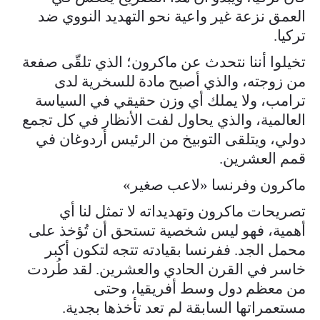
العمق نزعة غير واعية نحو التهديد النووي ضد
تركيا.
تخيلوا أننا نتحدث عن ماكرون؛ الذي تلقّى صفعة
من زوجته، والذي أصبح مادة للسخرية لدى
ترامب، ولا يملك أي وزن حقيقي في السياسة
العالمية، والذي يحاول لفت الأنظار في كل تجمع
دولي، ويتلقى التوبيخ من الرئيس أردوغان في
قمم العشرين.
ماكرون وفرنسا «لاعب صغير»
تصريحات ماكرون وتهديداته لا تمثل لنا أي
أهمية، فهو ليس شخصية تستحق أن تُؤخذ على
محمل الجد. ففرنسا بقيادته تتجه لتكون أكبر
خاسر في القرن الحادي والعشرين. لقد طُردت
من معظم دول وسط أفريقيا، وحتى
مستعمراتها السابقة لم تعد تأخذها بجدية.