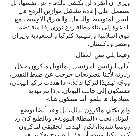
ويرى أن أنقرة لن تكتفي بالدفاع عن نفسها، بل
ستعمل على إعادة تشكيل موازين الردع في
البحر المتوسط والبلقان والشرق الأوسط، مع
الدعوة إلى بناء مظلة ردع نووي إقليمية تضم
قوى إسلامية وإقليمية كتركيا والسعودية وإيران
ومصر وباكستان.
وفيما يلي نص المقال:
أدلى الرئيس الفرنسي إيمانويل ماكرون خلال
زيارته لأثينا بتصريحات خرجت عن ضبط النفس،
ووجّه تهديدًا لتركيا قائلاً:«إذا هددت تركيا اليونان،
فسنكون إلى جانب اليونان. وإذا تم تهديد
سيادتها، فاعلموا أننا سنكون هنا.»
ولم يكتفِ ماكرون بذلك، بل وعد أيضًا بوضع
اليونان تحت «المظلة النووية». وبالطبع كان رد
روسيا شديدًا، لكن الهدف الحقيقي لماكرون
كان تركيا، ويبدو أن هذا التصريح يعكس في