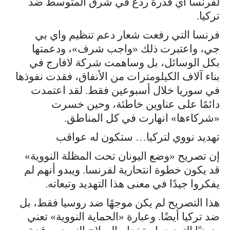
لفرنسا أي قدرة ردع في شرق المتوسط ضد
تركيا.
فرنسا التي رفعت شعار دعم تنظيم واي بي
جي، واعتبرت ذلك «واجب شرف»، ودعمتها
بكل الوسائل، بل وساهمت شركة لافارج في
بناء آلاف الكيلومترات من الأنفاق، فقدت نفوذها
في سوريا خلال أسبوعين فقط. لقد اعتمدت
دائمًا على عناوين خاطئة، وحين خسرت
«شركاءها» انهارت في كل المناطق.
تهديد نووي لتركيا… ستكون له عواقب
إن تصريح «وضع اليونان تحت المظلة النووية»
قد يكون خطوة انتحارية لفرنسا. ويبدو أنهم لم
يفكروا جيدًا في معنى هذا التهديد وتبعاته.
هذا التصريح لم يكن موجهًا ضد روسيا فقط، بل
ضد تركيا أيضًا. وعبارة «الحماية النووية» تعني