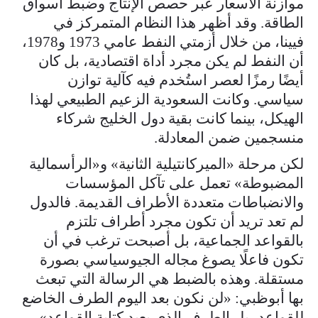
موازنة الأسعار عبر حصص الإنتاج وضبط أسواق
الطاقة. وقد أظهر هذا النظام المتمركز في
فيينا، من خلال أزمتي النفط عامي 1973 و1978،
أن النفط لم يكن مجرد أداة اقتصادية، بل كان
أيضًا رمزًا لعصر استُخدم فيه كآلية توازن
سياسي. وكانت السعودية الزعيم الطبيعي لهذا
الهيكل، بينما كانت بقية دول الخليج شركاء
منسجمين ضمن المعادلة.
لكن مرحلة «الميركانتيلية الثانية» و«الرأسمالية
المضبوطة» تعمل على تآكل المؤسسات
والانضباطات متعددة الأطراف القديمة. فالدول
لم تعد تريد أن تكون مجرد أطراف تلتزم
بالقواعد الجماعية، بل أصبحت ترغب في أن
تكون فاعلًا يصوغ مجاله الجيوسياسي بصورة
مستقلة. وهذه بالضبط هي الرسالة التي تبعث
بها أبوظبي: «لن نكون بعد اليوم الطرف الخاضع
للقواعد، بل الطرف الذي يعيد كتابة القواعد».