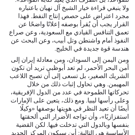
ولا ينبغي قراءة خيار الشيخ آل نهيان باعتباره
مجرد اعتراض على حصص إنتاج النفط. فهذا
القرار يجب أن يُقرأ بوصفه إعلانًا واضحًا عن
تعمق التنافس القيادي مع السعودية، وعن صراع
النفوذ أمام واشنطن وتل أبيب، وعن البحث عن
هندسة قوة جديدة في الخليج.
ومن اليمن إلى السودان، ومن معادلة إيران إلى
أمن البحر الأحمر، لم تعد أبوظبي تريد أن تكون
الشريك الصغير، بل تسعى إلى أن تصبح اللاعب
المهيمن. وهي تحاول إثبات ذلك من خلال
تحركاتها الطموحة في عدد من الدول الإفريقية،
وعلى رأسها ليبيا. ومع ذلك، يتعين على الإمارات
أيضًا أن تعيد النظر في هويتها بوصفها «وكيلًا
استفزازيًا»، وأن تواجه الأضرار التي ألحقتها
بنفسها وبالدول التي تدخلت فيها. لكن القضية
الأساسية هي التالية: أين سيكون المركز الجديد