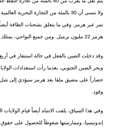
يتم نقل ما يقرب من 80 بالمئة من ت
هرمز 22 مليون برميل. ومن جميع النواحي، يمتلك ملقا تأثيراً أكثر حيوية من هرمز.
وقد دخلت الصين بالفعل في حالة استنفار في أربع
وبحر الصين الجنوبي، بعدما رأت استعدادات الولايات
حصاراً على مضيق ملقا بعد هرمز سيؤدي إلى شل البن
وقود.
وفي هذا السياق، يلفت الانتباه أيضاً قيام الولايات 
إندونيسيا، وممارستها ضغوطاً للحصول على حقوق الط