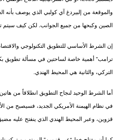
والموقعة من إلبيردغ آي كولبي الذي يوصف بأنه ال
الصين وكبحها من جميع الجوانب. لكن كيف سيتم تن
إن الشرط الأساسي للتطويق التكنولوجي والاقتصاد
ترامب” أهمية خاصة لساحتين في مسألة تطويق بكين؛
التركي، والثانية هي المحيط الهندي.
أما الشرط الوحيد لنجاح التطويق انطلاقاً من هاتين
في نظام الهيمنة الأمريكي الجديد، فسيصبح من ال
قزوين، وعبر المحيط الهندي الذي ينفتح عليه مضي
كما أن مفتاح خط “عبر قزوين” الممتد من تركستان