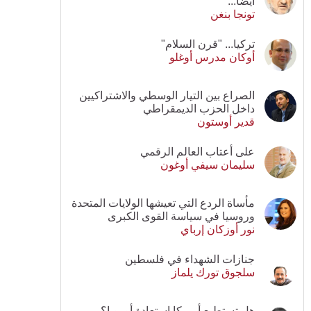
أيضا...
تونجا بنغن
تركيا... "قرن السلام"
أوكان مدرس أوغلو
الصراع بين التيار الوسطي والاشتراكيين
داخل الحزب الديمقراطي
قدير أوستون
على أعتاب العالم الرقمي
سليمان سيفي أوغون
مأساة الردع التي تعيشها الولايات المتحدة
وروسيا في سياسة القوى الكبرى
نور أوزكان إرباي
جنازات الشهداء في فلسطين
سلجوق تورك يلماز
هل تستطيع أمريكا استعادة أوروبا؟