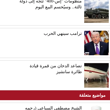
منظومات "إس-400" تتجه إلى دولة
ثالثة.. وسيُحسم البيع اليوم
ترامب سينهي الحرب
تصاعد الدخان من قمرة قيادة
طائرة سانشيز
مواضيع متعلقة
الشيخ مصطفى السباعي (رحمه