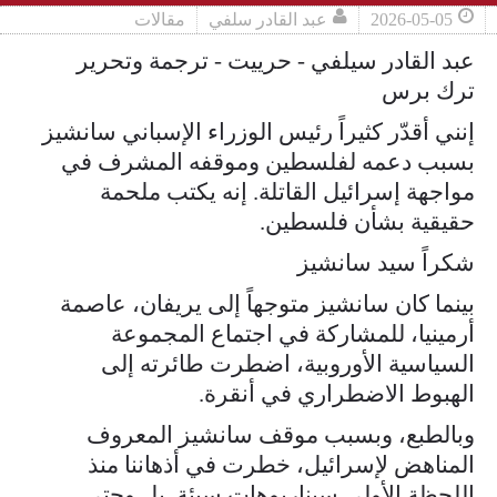
2026-05-05
عبد القادر سلفي
مقالات
عبد القادر سيلفي - حرييت - ترجمة وتحرير
ترك برس
إنني أقدّر كثيراً رئيس الوزراء الإسباني سانشيز
بسبب دعمه لفلسطين وموقفه المشرف في
مواجهة إسرائيل القاتلة. إنه يكتب ملحمة
حقيقية بشأن فلسطين.
شكراً سيد سانشيز
بينما كان سانشيز متوجهاً إلى يريفان، عاصمة
أرمينيا، للمشاركة في اجتماع المجموعة
السياسية الأوروبية، اضطرت طائرته إلى
الهبوط الاضطراري في أنقرة.
وبالطبع، وبسبب موقف سانشيز المعروف
المناهض لإسرائيل، خطرت في أذهاننا منذ
اللحظة الأولى سيناريوهات سيئة. بل وحتى