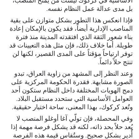
الأساسية في كركوك ليست مَن يُمنح المنصب،
بل مدى عدالة عمل النظام نفسه.
فإذا انعكس هذا التطور بشكل متوازن على بقية
المناصب الإدارية أيضاً، فقد يكون بالإمكان إعادة
بناء شعور الثقة الذي افتقدته المدينة منذ فترة
طويلة. أما خلاف ذلك، فإن مثل هذه التعيينات قد
توفر ارتياحاً مؤقتاً على المدى القصير، لكنها لن
تنتج حلاً دائماً.
وعند النظر إلى المشهد من زاوية العراق، تبدو
الصورة مشابهة. فقدرة الحكومة المركزية على
دمج الهويات المختلفة داخل النظام ستكون أحد
العوامل الأساسية التي ستحدد مستقبل البلاد.
وتُعد كركوك، بهذا المعنى، ساحة اختبار حقيقية.
وفي المحصلة، فإن تولّي آغا أوغلو المنصب لا
يُعد حلاً بحد ذاته، لكنه قد يشكل فرصة مهمة إذا
أُدير بشكل صحيح. وستُقاس قيمة هذه الفرصة