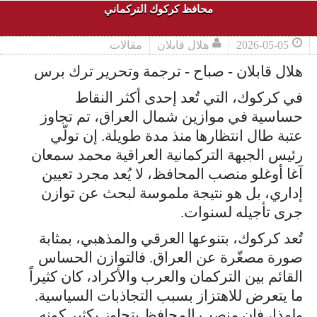
محافظ كركوك التركماني
2026-05-05
هلال قابلان
مقالات
هلال قابلان - صباح - ترجمة وتحرير ترك برس
في كركوك، التي تُعد إحدى أكثر النقاط
حساسية في موازين شمال العراق، تم تجاوز
عتبة طال انتظارها منذ مدة طويلة. إن تولّي
رئيس الجبهة التركمانية العراقية محمد سمعان
آغا أوغلو منصب المحافظ، لا يُعد مجرد تعيين
إداري، بل هو نتيجة ملموسة لبحث عن توازن
جرى تأجيله لسنوات.
تُعد كركوك، بتنوعها العرقي والمذهبي، بمثابة
صورة مصغّرة عن العراق. فالتوازن الحساس
القائم بين التركمان والعرب والأكراد، كان كثيراً
ما يتعرض للاهتزاز بسبب التجاذبات السياسية.
ولهذا، فإن منصب المحافظ يتجاوز بكثير كونه