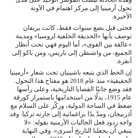
تحول أرمينيا إلى مركز اهتمام في الآونة
الأخيرة.
فحتى قبل بضع سنوات فقط، كانت يريفان
توصف بأنها «الحديقة الخلفية لروسيا» ومدينة
«عالقة بين القوى»، أما اليوم فهي تحت أنظار
الجميع، من واشنطن إلى باريس، ومن باكو إلى
أنقرة.
إن الخط الذي يتبعه باشينيان تحت شعار «أرمينيا
الحقيقية» منذ عام 2018 هو مفتاح هذا التحول.
فقد وضع جانبًا القضايا التاريخية، وعلى رأسها
عام 1915، بدلًا من استخدامها باستمرار كورقة
ضغط في الساحة الدولية، وركّز على السلام مع
أذربيجان، ومدّ يدًا براغماتية إلى جارته تركيا. وقد
واجه ردود فعل الجاليات الأرمنية بقوله: «لا
ينبغي أن يجعلنا التاريخ أسرى». وفي النهاية