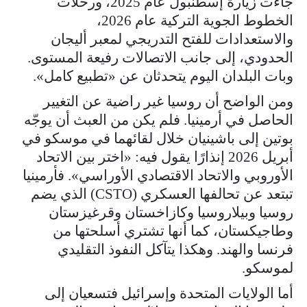
جاءت زيارة إسطنبول عام 2025، ورحلات
الخطوط الجوية التركية عام 2026،
والاستعدادات للفتح التدريجي لمعبر أليجان
الحدودي، إلى جانب الاتصالات رفيعة المستوى.
وبات البلدان اليوم يتحدثان عن «تطبيع كامل».
ومن الواضح أن روسيا غير راضية عن التغيير
الحاصل في أرمينيا. فلم يكن من العبث أن يوجّه
بوتين إلى باشينيان خلال لقائهما في موسكو في
أبريل 2026 إنذارًا يقول فيه: «اختر بين الاتحاد
الأوروبي والاتحاد الاقتصادي الأوراسي». فأرمينيا
تبتعد عن تحالفها العسكري (CSTO) الذي يضم
روسيا وبيلاروسيا وكازاخستان وقرغيزستان
وطاجيكستان، كما أنها تشتري أسلحتها من
فرنسا والهند. وهكذا يتآكل النفوذ التقليدي
لموسكو.
أما الولايات المتحدة وإسرائيل فتسعيان إلى