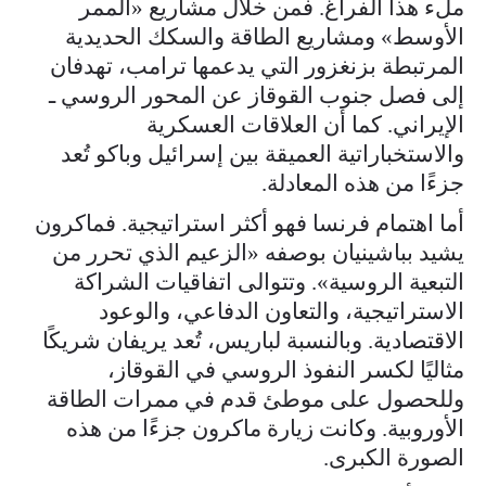
ملء هذا الفراغ. فمن خلال مشاريع «الممر
الأوسط» ومشاريع الطاقة والسكك الحديدية
المرتبطة بزنغزور التي يدعمها ترامب، تهدفان
إلى فصل جنوب القوقاز عن المحور الروسي ـ
الإيراني. كما أن العلاقات العسكرية
والاستخباراتية العميقة بين إسرائيل وباكو تُعد
جزءًا من هذه المعادلة.
أما اهتمام فرنسا فهو أكثر استراتيجية. فماكرون
يشيد ب‍باشينيان بوصفه «الزعيم الذي تحرر من
التبعية الروسية». وتتوالى اتفاقيات الشراكة
الاستراتيجية، والتعاون الدفاعي، والوعود
الاقتصادية. وبالنسبة لباريس، تُعد يريفان شريكًا
مثاليًا لكسر النفوذ الروسي في القوقاز،
وللحصول على موطئ قدم في ممرات الطاقة
الأوروبية. وكانت زيارة ماكرون جزءًا من هذه
الصورة الكبرى.