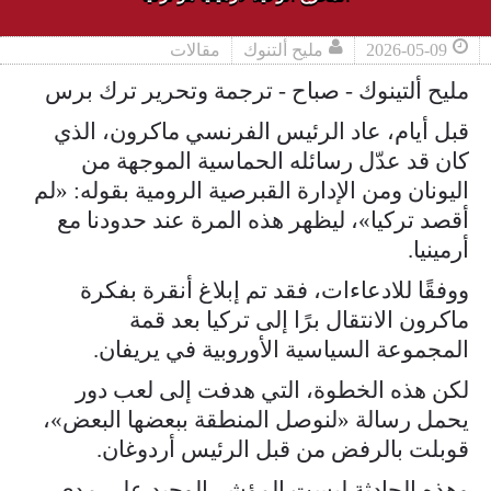
2026-05-09
مليح ألتنوك
مقالات
مليح ألتينوك - صباح - ترجمة وتحرير ترك برس
قبل أيام، عاد الرئيس الفرنسي ماكرون، الذي
كان قد عدّل رسائله الحماسية الموجهة من
اليونان ومن الإدارة القبرصية الرومية بقوله: «لم
أقصد تركيا»، ليظهر هذه المرة عند حدودنا مع
أرمينيا.
ووفقًا للادعاءات، فقد تم إبلاغ أنقرة بفكرة
ماكرون الانتقال برًا إلى تركيا بعد قمة
المجموعة السياسية الأوروبية في يريفان.
لكن هذه الخطوة، التي هدفت إلى لعب دور
يحمل رسالة «لنوصل المنطقة ببعضها البعض»،
قوبلت بالرفض من قبل الرئيس أردوغان.
وهذه الحادثة ليست المؤشر الوحيد على مدى