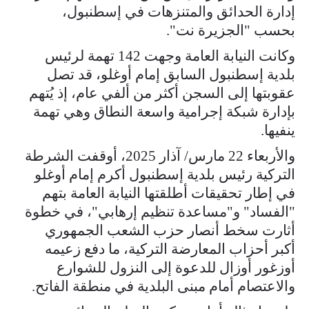
إدارة الحدائق والمتنزهات في إسطنبول،
بحسب "الجزيرة نت".
وكانت النيابة العامة وجهت 142 تهمة لرئيس
بلدية إسطنبول السابق إمام أوغلو، قد تصل
عقوبتها إلى السجن أكثر من ألفي عام، إذ يُتهم
بإدارة شبكة إجرامية واسعة النطاق وهي تهمة
ينفيها.
والأربعاء 22 مارس/ آذار 2025، أوقفت الشرطة
التركية رئيس بلدية إسطنبول أكرم إمام أوغلو
في إطار تحقيقات أطلقتها النيابة العامة بتهم
"الفساد" و"مساعدة تنظيم إرهابي"، في خطوة
أثارت سخط أنصار حزب الشعب الجمهوري
أكبر أحزاب المعارضة التركية، ما دفع زعيمه
أوزغور أوزال للدعوة إلى النزول للشوارع
والاعتصام أمام مبنى البلدية في منطقة الفاتح.