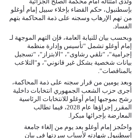
ولدى امتثاله أمام محكمة الصلح الجزائية
بإسطنبول، حكم القضاء بإخلاء سبيل إمام أوغلو
من تهم الإرهاب وسجنه على ذمة المحاكمة بتهم
الفساد.
وبحسب بيان للنيابة العامة، فإن التهم الموجهة لـ
إمام أوغلو تشمل "تأسيس وإدارة منظمة
إجرامية"، "تلقي رشاوى"، "الابتزاز"، "تسجيل
بيانات شخصية بشكل غير قانوني"، و"التلاعب
بالمناقصات".
وبعد يومين من قرار سجنه على ذمة المحاكمة،
أجرى حزب الشعب الجمهوري انتخابات داخلية
رشح بموجبها إمام أوغلو للانتخابات الرئاسية
المقرر إجراؤها عام 2028، فيما تطالب
المعارضة بإجرائها مبكرا.
واحتُجز إمام أوغلو بعد يوم من إلغاء جامعة
إسطنبول شهادته لأسباب سردتها في بيان