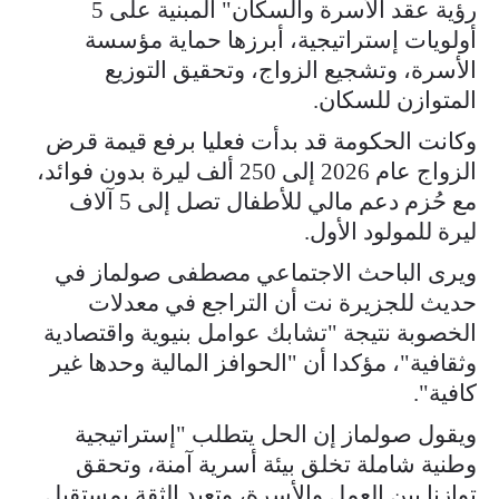
رؤية عقد الأسرة والسكان" المبنية على 5
أولويات إستراتيجية، أبرزها حماية مؤسسة
الأسرة، وتشجيع الزواج، وتحقيق التوزيع
المتوازن للسكان.
وكانت الحكومة قد بدأت فعليا برفع قيمة قرض
الزواج عام 2026 إلى 250 ألف ليرة بدون فوائد،
مع حُزم دعم مالي للأطفال تصل إلى 5 آلاف
ليرة للمولود الأول.
ويرى الباحث الاجتماعي مصطفى صولماز في
حديث للجزيرة نت أن التراجع في معدلات
الخصوبة نتيجة "تشابك عوامل بنيوية واقتصادية
وثقافية"، مؤكدا أن "الحوافز المالية وحدها غير
كافية".
ويقول صولماز إن الحل يتطلب "إستراتيجية
وطنية شاملة تخلق بيئة أسرية آمنة، وتحقق
توازنا بين العمل والأسرة، وتعيد الثقة بمستقبل