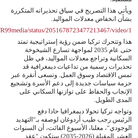
ويأتي هذا التصريح في سياق تحذيراته المتكررة
بشأن انخفاض معدلات المواليد.
/TR99media/status/2051678723477213467/video/1
هذا وتتحرك تركيا ضمن رؤية إستراتيجية تمتد
حتى عام 2035 لمواجهة تسارع الشيخوخة
السكانية وتراجع معدلات المواليد، في ظل
تحذيرات رسمية من تداعيات ديمغرافية قد
تمس الاقتصاد وسوق العمل. وتسعى أنقرة عبر
حزمة سياسات جديدة إلى دعم الأسرة وتشجيع
الإنجاب والحفاظ على توازنها السكاني على
المدى الطويل.
وتواجه تركيا تحولا ديمغرافيا حادا دفع
الرئيس رجب طيب أردوغان لوصفه بـ"التهديد
الوجودي"، معلنا، الأسبوع الفائت، أن السنوات
العشر المقبلة (2026-2035) ستكون "عقد