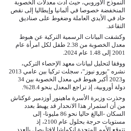
النموذج الأوروبي، حيث أدت معدلات الخصوبة
المنخفضة خصوصا في ألمانيا وإيطاليا إلى نقص
حاد في الأيدي العاملة وضغوط على صناديق
التقاعد.
وكشفت البيانات الرسمية التركية عن هبوط
معدل الخصوبة من 2.38 طفل لكل امرأة عام
2001 إلى 1.48 عام 2024.
ووفقا لتحليل لبيانات معهد الإحصاء التركي،
نشره "يورو نيوز"، سجلت تركيا بين عامي 2013
و2023 أكبر هبوط في معدل الخصوبة بين 34
دولة أوروبية، إذ تراجع المعدل بنحو 28.4%.
وحذرت وزيرة الأسرة ماهينور أوزدمير غوكتاش
من أن استمرار هذا الانحدار قد يهبط بعدد
السكان -البالغ حاليا نحو 86 مليونا- إلى
مستويات حرجة بحلول عام 2100، إذ
تتوقع الأمم المتحدة انكماشا لافتا يصل بالعدد