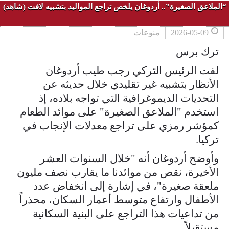
“الملاعق الصغيرة”.. أردوغان يلخص تراجع المواليد بتشبيه لافت (شاهد)
2026-05-09
منوعات
ترك برس
لفت الرئيس التركي رجب طيب أردوغان
الأنظار بتشبيه غير تقليدي خلال حديثه عن
التحديات الديموغرافية التي تواجه بلاده، إذ
استخدم "الملاعق الصغيرة" على موائد الطعام
كمؤشر رمزي على تراجع معدلات الإنجاب في
تركيا.
وأوضح أردوغان أنه "خلال السنوات العشر
الأخيرة، نقص من موائدنا ما يقارب نصف مليون
ملعقة صغيرة"، في إشارة إلى انخفاض عدد
الأطفال وارتفاع متوسط أعمار السكان، محذراً
من تداعيات هذا التراجع على البنية السكانية
مستقبلاً.