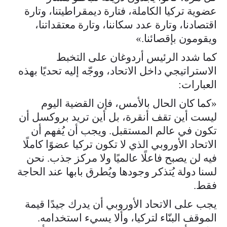
عضوية تركيا الكاملة، فتارة ديمقراطيتنا، وتارة
اقتصادنا، وتارة عدد سكاننا، وتارة معتقداتنا،
ويقومون بإقصائنا.»
كما شدد الرئيس أردوغان على التخبط
الاستراتيجي داخل الاتحاد، ووجّه إليه تحديًا بهذه
العبارات:
«كما كان الحال بالأمس، فإن القضية اليوم
ليست أين تقف أنقرة، بل أين تريد بروكسل أن
تكون في عالم المستقبل. ويجب أن يُفهم أن
الاتحاد الأوروبي الذي لا تكون تركيا عضوًا كاملًا
فيه لن يصبح فاعلًا عالميًا ولا مركز جذب. نحن
لسنا دولة يُتذكر وجودها ويُطرق بابها عند الحاجة
فقط.
يجب على الاتحاد الأوروبي أن يدرك جيدًا قيمة
الموقف البنّاء لتركيا، وألا يسيء استخدامه.