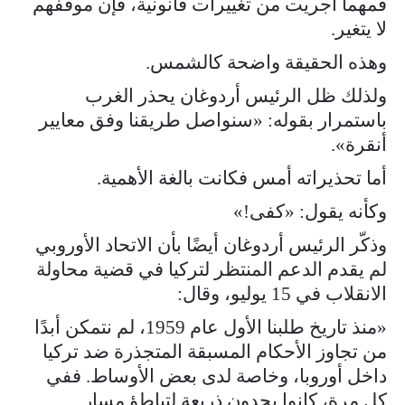
فمهما أُجريت من تغييرات قانونية، فإن موقفهم
لا يتغير.
وهذه الحقيقة واضحة كالشمس.
ولذلك ظل الرئيس أردوغان يحذر الغرب
باستمرار بقوله: «سنواصل طريقنا وفق معايير
أنقرة».
أما تحذيراته أمس فكانت بالغة الأهمية.
وكأنه يقول: «كفى!»
وذكّر الرئيس أردوغان أيضًا بأن الاتحاد الأوروبي
لم يقدم الدعم المنتظر لتركيا في قضية محاولة
الانقلاب في 15 يوليو، وقال:
«منذ تاريخ طلبنا الأول عام 1959، لم نتمكن أبدًا
من تجاوز الأحكام المسبقة المتجذرة ضد تركيا
داخل أوروبا، وخاصة لدى بعض الأوساط. ففي
كل مرة، كانوا يجدون ذريعة لتباطؤ مسار