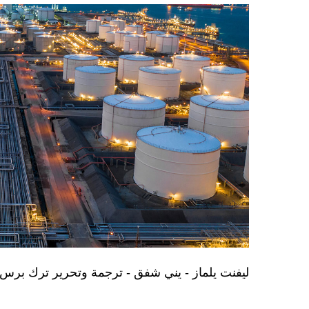
ليفنت يلماز - يني شفق - ترجمة وتحرير ترك برس