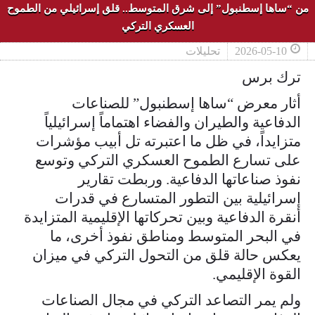
من “ساها إسطنبول” إلى شرق المتوسط.. قلق إسرائيلي من الطموح
العسكري التركي
2026-05-10
تحليلات
ترك برس
أثار معرض “ساها إسطنبول” للصناعات
الدفاعية والطيران والفضاء اهتماماً إسرائيلياً
متزايداً، في ظل ما اعتبرته تل أبيب مؤشرات
على تسارع الطموح العسكري التركي وتوسع
نفوذ صناعاتها الدفاعية. وربطت تقارير
إسرائيلية بين التطور المتسارع في قدرات
أنقرة الدفاعية وبين تحركاتها الإقليمية المتزايدة
في البحر المتوسط ومناطق نفوذ أخرى، ما
يعكس حالة قلق من التحول التركي في ميزان
القوة الإقليمي.
ولم يمر التصاعد التركي في مجال الصناعات