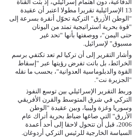
الدفاعية، دون اهتمام إسرائيلي، إذ بثت القناة
13 الإسرائيلية تقريرا مطولا اعتبر أن عقيدة
"الوطن الأزرق" التركية تحوّل أنقرة بسرعة إلى
"قوة بحرية استراتيجية تمتد من اليونان
حتى اليمن"، ووصفتها بأنها "تحد غير
مسبوق" لإسرائيل.
وأشار التقرير إلى أن تركيا لم تعد تكتفي برسم
الخرائط، بل باتت تفرض رؤيتها عبر "إسقاط
القوة والدبلوماسية العدوانية"، بحسب ما نقله
"الجزيرة نت".
وربط التقرير الإسرائيلي بين توسع النفوذ
التركي في شرق المتوسط والقرن الأفريقي
وسوريا وغزة وليبيا، وبين عقيدة "الوطن
الأزرق" التي صاغها ضباط بحرية أتراك عام
2006، قبل أن تتحول لاحقا إلى أحد أعمدة
السياسة الخارجية للرئيس التركي أردوغان.