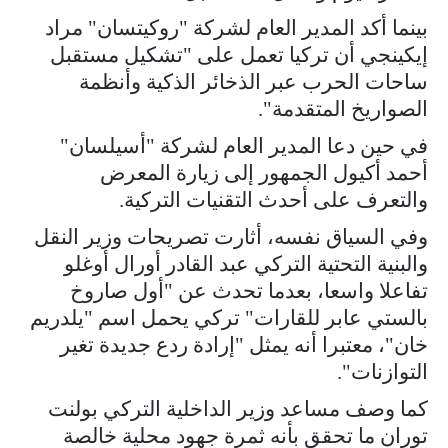
بينما أكد المدير العام لشركة "روكيتسان" مراد
إيكينجي أن تركيا تعمل على "تشكيل مستقبل
ساحات الحرب عبر الذخائر الذكية وأنظمة
الصواريخ المتقدمة".
في حين دعا المدير العام لشركة "أسيلسان"
أحمد أكيول الجمهور إلى زيارة المعرض
والتعرف على أحدث التقنيات التركية.
وفي السياق نفسه، أثارت تصريحات وزير النقل
والبنية التحتية التركي عبد القادر أورال أوغلو
تفاعلا واسعا، بعدما تحدث عن "أول صاروخ
بالستي عابر للقارات" تركي يحمل اسم "يلدريم
خان"، معتبرا أنه يمثل "إرادة ردع جديدة تغير
التوازنات".
كما وصف مساعد وزير الداخلية التركي بولنت
توران ما تحقق بأنه ثمرة جهود محلية خالصة