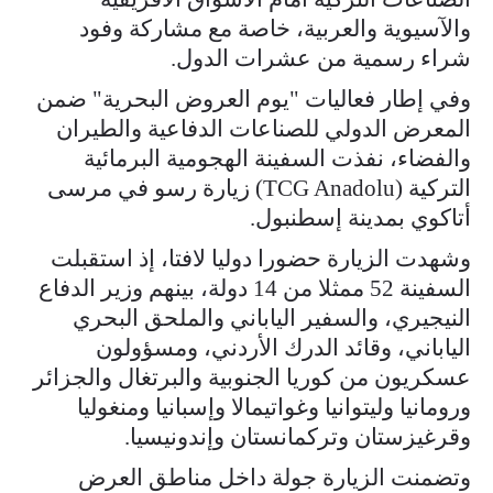
والآسيوية والعربية، خاصة مع مشاركة وفود
شراء رسمية من عشرات الدول.
وفي إطار فعاليات "يوم العروض البحرية" ضمن
المعرض الدولي للصناعات الدفاعية والطيران
والفضاء، نفذت السفينة الهجومية البرمائية
التركية (TCG Anadolu) زيارة رسو في مرسى
أتاكوي بمدينة إسطنبول.
وشهدت الزيارة حضورا دوليا لافتا، إذ استقبلت
السفينة 52 ممثلا من 14 دولة، بينهم وزير الدفاع
النيجيري، والسفير الياباني والملحق البحري
الياباني، وقائد الدرك الأردني، ومسؤولون
عسكريون من كوريا الجنوبية والبرتغال والجزائر
ورومانيا وليتوانيا وغواتيمالا وإسبانيا ومنغوليا
وقرغيزستان وتركمانستان وإندونيسيا.
وتضمنت الزيارة جولة داخل مناطق العرض