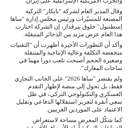
والحرب الأمريكية الإسرائيلية على إيران.
وقال المدير العام لشركة "بايكار" التركية
المصنعة للمسيّرات ورئيس مجلس إدارة "ساها
إسطنبول" خلوق بيرقدار، إن الشركة اختارت
هذا العام عرض مزيد من الذخائر المتنقلة.
وأكد أن التطورات الأخيرة أظهرت أن "التقنيات
منخفضة التكلفة وعالية الإنتاجية والمتنقلة
وصغيرة الحجم أصبحت تلعب دورا مهما في
ساحات المعارك".
ولم يقتصر "ساها 2026" على الجانب التجاري
فقط، بل تحول إلى منصة لإظهار التقدم
العسكري والتكنولوجي التركي، في ظل
سعي أنقرة لتعزيز استقلالها الدفاعي وتقليل
الاعتماد على الموردين الغربيين.
كما شكّل المعرض مساحة لاستعراض
الصناعات التركية أمام الأسواق الأفريقية