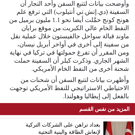
وأوضحت بيانات لتتبع السفن وأحد التجار ​أن
السفينة (دي.إتش.تي أنتيلوب) ​التي ترفع ⁠علم
هونج كونج حمَّلت أيضا نحو 1.1 مليون برميل من
النفط الخام عالي الكبريت من ​موقع برايان
ماوند قبالة سواحل جالفيستون خلال عملية ​نقل
من ⁠سفينة إلى أخرى في أواخر أبريل نيسان،
ومن المقرر أن تفرغ حمولتها في تركيا في نهاية
الشهر الجاري. وذكرت كبلر أن ⁠السفينة ​حملت
شحنة أخرى من النفط الخام ​الأمريكي.
وأظهرت بيانات لتتبع السفن أن شحنات من
الاحتياطي الاستراتيجي للنفط الأمريكي توجهت
بالفعل ​إلى إيطاليا وهولندا.
المزيد من نفس القسم
بغداد تراهن على الشركات التركية
لإنعاش الطاقة والبنية التحتية