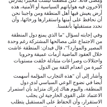
ومضى قائلا: لكن منطقتنا ليست مختبرا يمارس
الآخرون فيه هواياتهم السياسية أو الأمنية، هذه
أرض يعيش فيها أهل المنطقة ومن واجبنا نحن
أن نحافظ على أمنها واستقرارها ورخائها، وأن
نحدد مستقبلها بأنفسنا.
وفي إجابته لسؤال "ما الذي يمنع دول المنطقة
من الاجتماع على مصالحها المشتركة رغم وحدة
المصير والموارد؟"، قال فيدان: المنطقة عاشت
خلال العقود الماضية أزمات عميقة وحروبا
واحتلالات وصراعات متبادلة خلقت مستويات
كبيرة من انعدام الثقة بين الدول.
وأشار إلى أن "هذه التجارب المؤلمة أسهمت
أيضا في نضوج الوعي السياسي لدى دول
المنطقة، واليوم هناك إدراك متزايد بأن استمرار
الاعتماد على القوى الخارجية لن يجلب
الاستقرار، وأن الحفاظ على المستقبل يتطلب