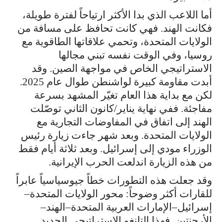
أما اللاعب الذي بدا الأكثر ارتياحاً لفترة طويلة،
فكانت الهند. فهي كانت تحافظ على مسافة من
الولايات المتحدة، وتحمي علاقاتها الطاقوية مع
روسيا، وفي الوقت نفسه تبني مجالها
الاستراتيجي الخاص في مواجهة الصين. وقد
أبدت مقاومة كبيرة لواشنطن طوال عام 2025.
لكن مع بداية هذا العام تغيّر المشهد بسرعة
مفاجئة. ففي نهاية يناير/كانون الثاني توصّلت
الهند إلى اتفاق في المفاوضات التجارية مع
الولايات المتحدة. وبعد شهر جاءت زيارة رئيس
الوزراء مودي إلى إسرائيل. وبعد ثلاثة أيام فقط
من هذه الزيارة اندلعت الحرب الإيرانية.
وقد جعلت هذه التطورات خطاً جيوسياسياً عابراً
للقارات أكثر وضوحاً: محور الولايات المتحدة–
إسرائيل–الإمارات العربية المتحدة–الهند–
الأرجنتين. فهذا التانغو الاستراتيجي الجديد