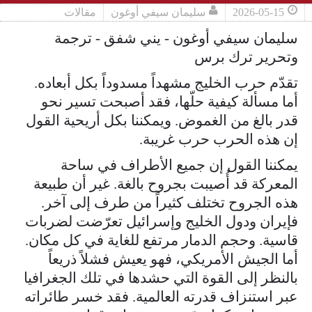
2026-05-15
سليمان سيفي أوغون
مقالات
سليمان سيفي أوغون - يني شفق - ترجمة
وتحرير ترك برس
تقدّم حرب الخليج مشهداً مسدوداً بكل أبعاده.
أما مسألة كيفية حلّها، فقد أصبحت تسير نحو
قدر بالغ من الغموض. ويمكننا بكل أريحية القول
إن هذه الحرب حرب غريبة.
يمكننا القول إن جميع الأطراف في ساحة
المعركة قد أُصيبت بجروح بالغة. غير أن طبيعة
هذه الجروح تختلف كثيراً من طرف إلى آخر.
فإيران ودول الخليج وإسرائيل تعرّضت لضربات
قاسية. وحجم الدمار مرتفع للغاية في كل مكان.
أما الجيش الأمريكي، فهو يعيش فشلاً ذريعاً
بالنظر إلى القوة التي حشدها في تلك الجغرافيا
عبر استنزاف قدرته العالمية. فقد خسر طائراته