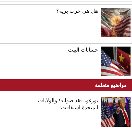
هل هي حرب برية؟
حسابات البيت
مواضيع متعلقة
يورغو، فقد صوابه! والولايات
المتحدة استفاقت!