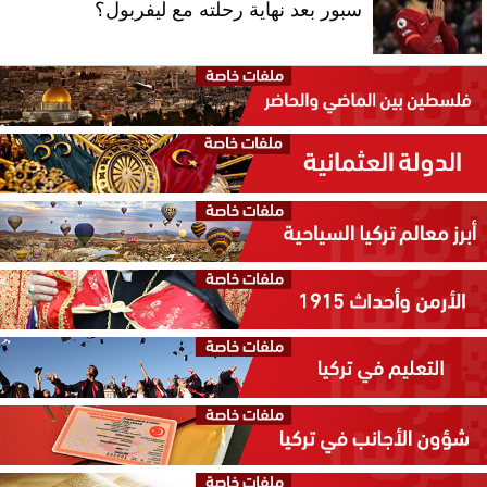
سبور بعد نهاية رحلته مع ليفربول؟