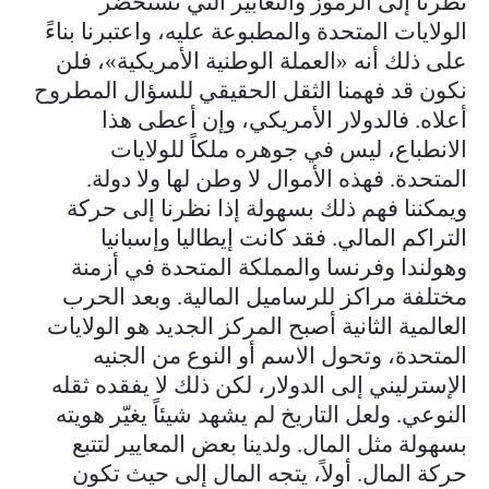
نظرنا إلى الرموز والتعابير التي تستحضر
الولايات المتحدة والمطبوعة عليه، واعتبرنا بناءً
على ذلك أنه «العملة الوطنية الأمريكية»، فلن
نكون قد فهمنا الثقل الحقيقي للسؤال المطروح
أعلاه. فالدولار الأمريكي، وإن أعطى هذا
الانطباع، ليس في جوهره ملكاً للولايات
المتحدة. فهذه الأموال لا وطن لها ولا دولة.
ويمكننا فهم ذلك بسهولة إذا نظرنا إلى حركة
التراكم المالي. فقد كانت إيطاليا وإسبانيا
وهولندا وفرنسا والمملكة المتحدة في أزمنة
مختلفة مراكز للرساميل المالية. وبعد الحرب
العالمية الثانية أصبح المركز الجديد هو الولايات
المتحدة، وتحول الاسم أو النوع من الجنيه
الإسترليني إلى الدولار، لكن ذلك لا يفقده ثقله
النوعي. ولعل التاريخ لم يشهد شيئاً يغيّر هويته
بسهولة مثل المال. ولدينا بعض المعايير لتتبع
حركة المال. أولاً، يتجه المال إلى حيث تكون