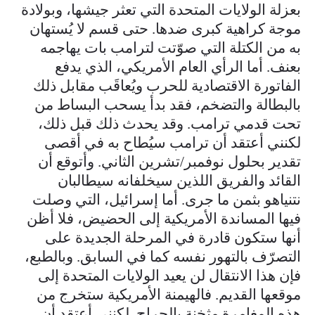
بعزلة الولايات المتحدة التي تعثر جيشها، وبولادة
موجة كراهية كبرى ضدها. حتى قسم لا يُستهان
به من الكتلة التي صوّتت لترامب بات يهاجمه
بعنف. أما الرأي العام الأمريكي، الذي يدفع
الفاتورة الاقتصادية للحرب ويُعاقَب مقابل ذلك
بالبطالة والتضخم، فقد بدأ يسحب البساط من
تحت قدمي ترامب. وقد يحدث ذلك قبل ذلك،
لكنني أعتقد أن ترامب سيُطاح به في أقصى
تقدير بحلول نوفمبر/تشرين الثاني. وأتوقع أن
القائد والفريق اللذين سيخلفانه سيطالبان
نتنياهو بثمن ما جرى. أما إسرائيل، التي وصلت
فيها المساندة الأمريكية إلى الحضيض، فلا أظن
أنها ستكون قادرة في المرحلة الجديدة على
التصرّف بالتهور نفسه كما في السابق. وبالطبع،
فإن هذا الانتقال لن يعيد الولايات المتحدة إلى
موقعها القديم. فالهيمنة الأمريكية ستخرج من
هذه المغامرة مثخنة بالجراح. لكنني أعتقد أن