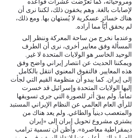
ومروحياته، كما تعرّضت عشرات قواعده
لإصابات بالغة. وهم يخفون ذلك، لكننا نرى أن
هناك خسائر عسكرية لا يُستهان بها. ومع ذلك،
لم يحقق أيّاً مما أراده.
وعندما نخرج من ساحة المعركة وننظر إلى
المسألة وفق معايير أخرى، نرى أن الطرف
الوحيد الخاسر هو الولايات المتحدة لا غير.
ويمكننا الحديث عن انتصار إيراني واضح وفق
هذه المعايير. فالتفوق المعنوي انتقل بالكامل
إلى إيران. كما يبدو أن منظومة القيم التي لجأت
إليها الولايات المتحدة وإسرائيل قد خسرت
تماماً. ولم يبقَ أثر للصورة التي جرى تسويقها
للرأي العام العالمي عن النظام الإيراني المستبد
والمتعصب دينياً والطاغي. ولم يعد هناك من
يشتري مشروع تحويل إيران إلى «إيران
ديمقراطية معاصرة». وأظن أن تسمية ترامب
للعملية التي أعلن عنها لإنقاذ السفن في هرمز،