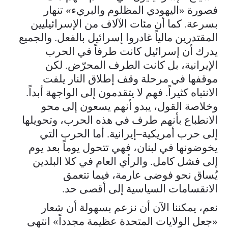
فصورة «اليهودي المظلوم والبريء» تنهار
بسرعة. كما أن مئات الآلاف من الإسرائيليين
المقتدرين مالياً غادروا إسرائيل بالفعل. والجميع
يدرك أن إسرائيل كانت طرفاً في الحرب
الإيرانية، بل كانت الطرف المحرّض. لكن
موقفها في مرحلة وقف إطلاق النار يلفت
الانتباه كثيراً. فهم لا يتقدمون إلى الواجهة أبداً.
وخلاصة القول، يبدو أنهم يسعون إلى محو
الانطباع بأنهم طرف في هذه الحرب، وتحويلها
إلى حرب أمريكية–إيرانية. أما الحرب التي
يخوضونها في لبنان، فهي تتحول يوماً بعد يوم
إلى فشل كامل. والرأي العام في كلا البلدين
يُساق نحو فوضى عارمة، فيما تتعمق
الانقسامات السياسية إلى أقصى حد.
نعم، يمكننا الآن أن نزعم بسهولة أن شعار
«جعل الولايات المتحدة عظيمة مجدداً» انتهى