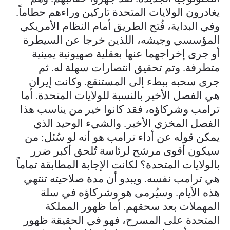
يغادرون الولايات المتحدة تاركين وراءهم حطاماً.
وفي البداية، فُتح الطريق أمام النظام الأمريكي
المؤسسي وجيشه، اللذين خرجا عن السيطرة
أو جرى إخراجهما عنها بعقلية صهيونية يمينية
متطرفة. وتم تحقيق انتصارات سهلة له. ثم
جرى سحبه ببطء إلى المستنقع. وكانت إيران
هي الفصل الأخير بالنسبة للولايات المتحدة. أما
ترامب وشركاؤه، فقد كانوا خير من يناسب هذا
الفصل المخزي الأخير. والشيء الوحيد الذي
يمكن قوله عن أداء ترامب هو أنه لو سُئل: من
سيكون أقوى مرشح لرئاسة تُلحق أكبر ضرر
بالولايات المتحدة؟ لكانت الإجابة المطابقة تماماً
هي ترامب نفسه. ويبدو أن مدة صلاحيته تنتهي
هذه الأيام. وسيُرمى هو وشركاؤه في سلة
المهملات بعد سحقهم. أما ظهور المملكة
المتحدة على المسرح، فهو في الحقيقة ظهور