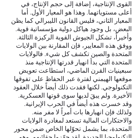
القوى الإنتاجية، إضافة إلى حجم الإنتاج، في
أعلى مستوياتهما. وهذا هو المعيار الأول. أما
المعيار الثاني، فليس القانون الليبرالي كما يظن
البعض، بل وجود هياكل دولية مؤسساتية قوية.
وأخيراً، تشكل الجيوش القوية الركيزة الثالثة.
ووفق هذه المعايير، فإن المقارنة بين الولايات
المتحدة والصين تكشف كل شيء. فالولايات
المتحدة التي بدأ انهيار قدرتها الإنتاجية منذ
سبعينيات القرن الماضي، استطاعت تعويض
موقعها الهيمني لفترة عبر الحفاظ على تفوقها
التكنولوجي. لكنها فقدت ذلك أيضاً خلال العقود
الأخيرة. ولم يبقَ لديها سوى قوتها العسكرية.
وقد خسرت هذه أيضاً في الحرب الإيرانية.
ولذلك فإن انهيارها بات أمراً لا مفر منه.
والاحتكارات المالية تستعد لمغادرة الولايات
المتحدة، بما يشمل تحوّلها الخاص ضمن محور
التكنولوجيا الجديدة. لقد جهّزوا حقائبهم. وهم