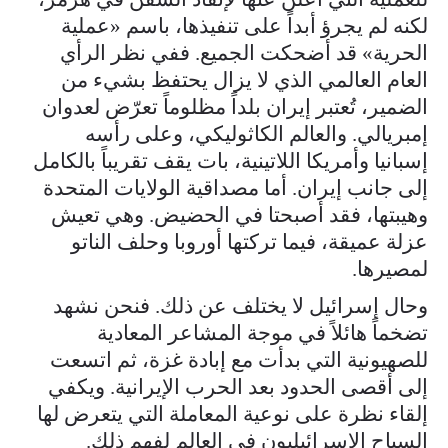
لكنه لم يجرؤ أبداً على تنفيذها، باسم «عملية
الحرية» قد أضحكت الجميع. ففي نظر الرأي
العام العالمي الذي لا يزال يحتفظ بشيء من
الضمير، تُعتبر إيران بلداً مظلوماً تعرّض لعدوان
إمبريالي. والعالم الكاثوليكي، وعلى رأسه
إسبانيا وأمريكا اللاتينية، بات يقف تقريباً بالكامل
إلى جانب إيران. أما مصداقية الولايات المتحدة
وهيبتها، فقد أصبحتا في الحضيض. وهي تعيش
عزلة عميقة، فيما تركتها أوروبا وحلف الناتو
لمصيرها.
وحال إسرائيل لا يختلف عن ذلك. فنحن نشهد
تضخماً هائلاً في موجة المشاعر المعادية
للصهيونية التي بدأت مع إبادة غزة، ثم اتسعت
إلى أقصى الحدود بعد الحرب الإيرانية. ويكفي
إلقاء نظرة على نوعية المعاملة التي يتعرض لها
السياح الإسرائيليون في العالم لفهم ذلك.