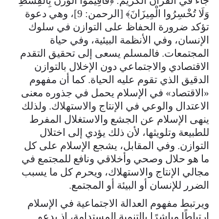
جاء في القرآن الكريم: ﴿فَأَقِيمُوا الْوَزْنَ بِالْقِسْطِ
وَلَا تُخْسِرُوا الْمِيزَانَ﴾ [الرحمن: 9]، وهي دعوة
تؤكد ضرورة الحفاظ على التوازن في سلوك
الإنسان، وفي الأنظمة البيئية، وفي حياة
المجتمعات. فالمسلم يسعى إلى تحقيق التقدم
الاقتصادي والاجتماعي دون الإخلال بالتوازن
الدقيق الذي تقوم عليه الحياة. كما أن مفهوم
«الاقتصاد» في الإسلام يحمل في جذوره معنى
الاعتدال والوعي في الإنتاج والاستهلاك. ولذلك
ينهى الإسلام عن الجشع والاستغلال المفرط
للطبيعة وتلويثها، لأن ذلك يؤدي إلى اختلال
التوازن. وفي المقابل، يشجع الإسلام على كل
ما هو حلال وصحي وأخلاقي ونافع للمجتمع في
مجالي الإنتاج والاستهلاك، ويحرم كل ما يسبب
الضرر للإنسان أو البيئة أو المجتمع.
ويرتبط مفهوم العدالة الاجتماعية في الإسلام
ارتباطًا مباشرًا بالتنمية المستدامة، إذ يدعو