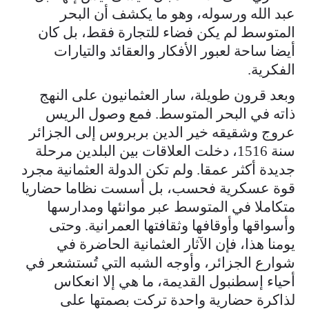
عبد الله ورسوله، وهو ما يكشف أن البحر
المتوسط لم يكن فضاء للتجارة فقط، بل كان
أيضا ساحة لعبور الأفكار والعقائد والتيارات
الفكرية.
وبعد قرون طويلة، سار العثمانيون على النهج
ذاته في البحر المتوسط. فمع وصول الريس
عروج وشقيقه خير الدين بربروس إلى الجزائر
سنة 1516، دخلت العلاقات بين البلدين مرحلة
جديدة أكثر عمقا. ولم تكن الدولة العثمانية مجرد
قوة عسكرية فحسب، بل أسست نظاما حضاريا
متكاملا في المتوسط عبر موانئها ومدارسها
وأسواقها وأوقافها وثقافتها العمرانية. وحتى
يومنا هذا، فإن الآثار العثمانية الحاضرة في
شوارع الجزائر، وأوجه الشبه التي تُستشعر في
أحياء إسطنبول القديمة، ما هي إلا انعكاس
لذاكرة حضارية واحدة تركت بصمتها على