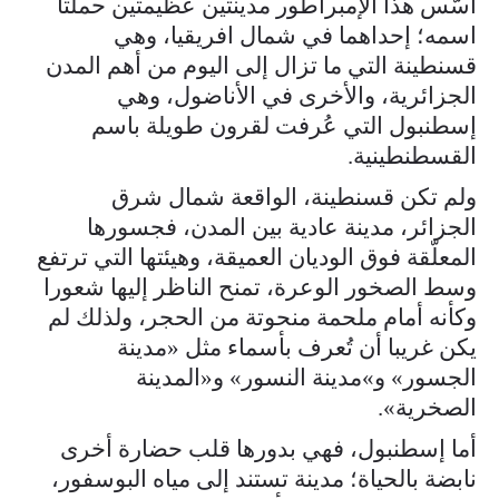
أسّس هذا الإمبراطور مدينتين عظيمتين حملتا
اسمه؛ إحداهما في شمال افريقيا، وهي
قسنطينة التي ما تزال إلى اليوم من أهم المدن
الجزائرية، والأخرى في الأناضول، وهي
إسطنبول التي عُرفت لقرون طويلة باسم
القسطنطينية.
ولم تكن قسنطينة، الواقعة شمال شرق
الجزائر، مدينة عادية بين المدن، فجسورها
المعلّقة فوق الوديان العميقة، وهيئتها التي ترتفع
وسط الصخور الوعرة، تمنح الناظر إليها شعورا
وكأنه أمام ملحمة منحوتة من الحجر، ولذلك لم
يكن غريبا أن تُعرف بأسماء مثل «مدينة
الجسور» و»مدينة النسور» و«المدينة
الصخرية».
أما إسطنبول، فهي بدورها قلب حضارة أخرى
نابضة بالحياة؛ مدينة تستند إلى مياه البوسفور،