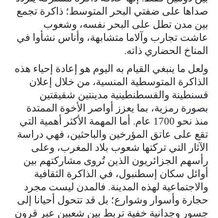
صداها على ضفتي البحر المتوسط؛ ذاكرة تجمع
بين مدن تطل على البحر نفسه، وشعوب
عاشت تجارب وآلاما متشابهة، وأناس نشأوا في
المناخ الحضاري ذاته.
ولعل ما ينبغي القيام به اليوم هو إعادة إحياء هذه
الذاكرة المتوسطية المنسية، من خلال إعلان
قسنطينة والقسطنطينية مدينتين شقيقتين
بصورة رمزية، بما يعزز أواصر الأخوة الممتدة
منذ نحو 1700 عام. أما المهمة الأكثر أهمية التي
تقع على عاتق المؤرخين والباحثين، فهي دراسة
الآثار التي تركتها شعوب بلاد المغرب، وعلى
رأسهم الجزائريون الذين تُروى مشاركتهم بين
أوائل سكان إسطنبول، في الذاكرة الثقافية
والاجتماعية لهذه المدينة. فالمدن ليست مجرد
حجارة وأسوار وشوارع؛ بل قد تتحول أحيانا إلى
جسور وجدانية خفية تربط بين شعبين عبر قرون