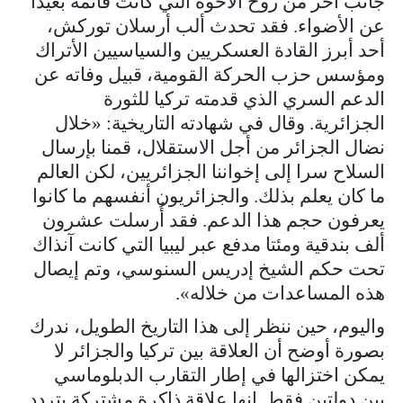
جانب آخر من روح الأخوة التي كانت قائمة بعيدا
عن الأضواء. فقد تحدث ألب أرسلان توركش،
أحد أبرز القادة العسكريين والسياسيين الأتراك
ومؤسس حزب الحركة القومية، قبيل وفاته عن
الدعم السري الذي قدمته تركيا للثورة
الجزائرية. وقال في شهادته التاريخية: «خلال
نضال الجزائر من أجل الاستقلال، قمنا بإرسال
السلاح سرا إلى إخواننا الجزائريين، لكن العالم
ما كان يعلم بذلك. والجزائريون أنفسهم ما كانوا
يعرفون حجم هذا الدعم. فقد أُرسلت عشرون
ألف بندقية ومئتا مدفع عبر ليبيا التي كانت آنذاك
تحت حكم الشيخ إدريس السنوسي، وتم إيصال
هذه المساعدات من خلاله».
واليوم، حين ننظر إلى هذا التاريخ الطويل، ندرك
بصورة أوضح أن العلاقة بين تركيا والجزائر لا
يمكن اختزالها في إطار التقارب الدبلوماسي
بين دولتين فقط. إنها علاقة ذاكرة مشتركة يتردد