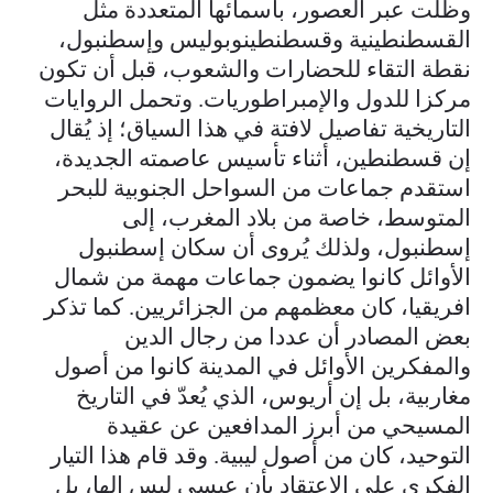
وظلت عبر العصور، بأسمائها المتعددة مثل
القسطنطينية وقسطنطينوبوليس وإسطنبول،
نقطة التقاء للحضارات والشعوب، قبل أن تكون
مركزا للدول والإمبراطوريات. وتحمل الروايات
التاريخية تفاصيل لافتة في هذا السياق؛ إذ يُقال
إن قسطنطين، أثناء تأسيس عاصمته الجديدة،
استقدم جماعات من السواحل الجنوبية للبحر
المتوسط، خاصة من بلاد المغرب، إلى
إسطنبول، ولذلك يُروى أن سكان إسطنبول
الأوائل كانوا يضمون جماعات مهمة من شمال
افريقيا، كان معظمهم من الجزائريين. كما تذكر
بعض المصادر أن عددا من رجال الدين
والمفكرين الأوائل في المدينة كانوا من أصول
مغاربية، بل إن أريوس، الذي يُعدّ في التاريخ
المسيحي من أبرز المدافعين عن عقيدة
التوحيد، كان من أصول ليبية. وقد قام هذا التيار
الفكري على الاعتقاد بأن عيسى ليس إلها، بل