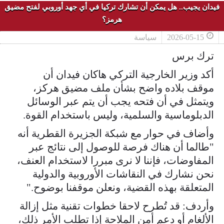
فيدان يجيب.. هل يمكن أن تشارك تركيا في أي جهد أوروبي لفتح مضيق
هرمز؟
2026-05-15
سياسة
ترك برس
أكد وزير الخارجية التركي هاكان فيدان أن
موقف بلاده واضح بشأن ملف مضيق هركز،
ويتمثل في أن فتحه يجب أن يتم عبر الوسائل
الدبلوماسية والسلمية، وليس باستخدام القوة.
وأضاف في حوار مع شبكة الجزيرة القطرية أنه
"طالما أن هناك فرصة للوصول إلى نتائج عبر
المفاوضات، فإننا لا نرى مبررا لاستخدام العنف،
نحن نشارك في النقاشات الأوروبية والدولية
المتعلقة بهذه القضية، ونعلن موقفنا بوضوح."
وأردف: قد تُطرح لاحقا خطوات تقنية مثل إزالة
الألغام أو دعم أمن الملاحة إذا تطلب الأمر ذلك،