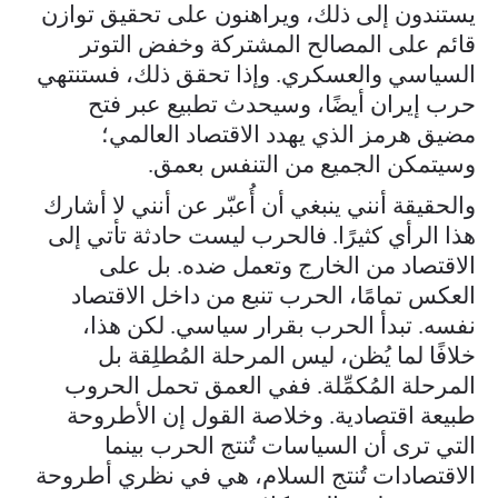
يستندون إلى ذلك، ويراهنون على تحقيق توازن
قائم على المصالح المشتركة وخفض التوتر
السياسي والعسكري. وإذا تحقق ذلك، فستنتهي
حرب إيران أيضًا، وسيحدث تطبيع عبر فتح
مضيق هرمز الذي يهدد الاقتصاد العالمي؛
وسيتمكن الجميع من التنفس بعمق.
والحقيقة أنني ينبغي أن أُعبّر عن أنني لا أشارك
هذا الرأي كثيرًا. فالحرب ليست حادثة تأتي إلى
الاقتصاد من الخارج وتعمل ضده. بل على
العكس تمامًا، الحرب تنبع من داخل الاقتصاد
نفسه. تبدأ الحرب بقرار سياسي. لكن هذا،
خلافًا لما يُظن، ليس المرحلة المُطلِقة بل
المرحلة المُكمِّلة. ففي العمق تحمل الحروب
طبيعة اقتصادية. وخلاصة القول إن الأطروحة
التي ترى أن السياسات تُنتج الحرب بينما
الاقتصادات تُنتج السلام، هي في نظري أطروحة