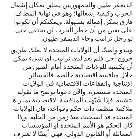
الديمقراطيين والجمهوريين يتعلق بمكان إشعال
الحرب وكيفية إشعالها؛ وهو في نهاية المطاف
فارق يمكن إهماله بسهولة. ويمكنكم أن تكونوا
على يقين من أن خطر الحرب لن يختفي حتى
لو رحل ترامب وجاء الديمقراطيون.
ويبدو واضحًا أن الولايات المتحدة لا تملك طريق
خروج آخر. فلم يعد لدى ترامب أي شيء يمكن
أن يكسبه للولايات المتحدة أمام الصين من
خلال منافسة اقتصادية خالصة. فالخسائر
الإنتاجية والفقاعات الاقتصادية في الولايات
المتحدة مستمرة. والآن دعونا نوضح ما نقوله
بتشبيه. فإذا شُبّهت المنافسة الاقتصادية بمباراة
ملاكمة منظمة ذات حكم وقواعد، فإن الولايات
المتحدة قد انسحبت منذ زمن من الحلبة. وإذا
كان الحكم هو الأمم المتحدة أو المؤسسات
المماثلة أو القانون الدولي، فهي أيضًا لا تعترف