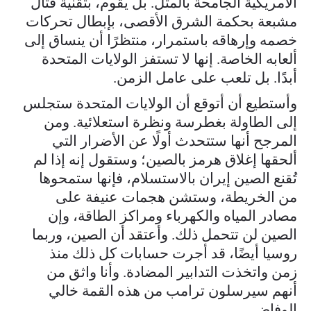
الأمريكية الجامحة بالمثل. بل يقوم، بتقنية قتال
مشبعة بحكمة الشرق الأقصى، بإبطال تحركات
خصمه وإرهاقه باستمرار، منتظرًا أن ينساق إلى
ألعابه الخاصة. إنها لا تستفز الولايات المتحدة
أبدًا. بل تلعب على عامل الزمن.
وأستطيع أن أتوقع أن الولايات المتحدة ستجلس
إلى الطاولة بغطرسة ونظرة استعلائية. ومن
المرجح أنها ستتحدث أولًا عن الأضرار التي
ألحقها إغلاق هرمز بالصين؛ وستقول إنه إذا لم
تُقنع الصين إيران بالاستسلام، فإنها ستمحوها
من الخريطة، وستشن هجمات عنيفة على
مصادر المياه والكهرباء ومراكز الطاقة، وإن
الصين لن تتحمل ذلك. وأعتقد أن الصين، وربما
روسيا أيضًا، قد أجرت حسابات كل ذلك منذ
زمن واتخذت التدابير المضادة. وأنا واثق من
أنهم سيرسلون ترامب من هذه القمة خالي
الوفاض.