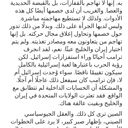
به. إنها لا تهاجم بالقفازات، بل بالقبضة الحديدية
والعصا. والغريب أن لدى خصمها أيضًا كل هذه
الأدوات. ولذلك لا تستطيع مهاجمته مباشرة.
وليس لديها الجرأة على ذلك. وبدلًا من ذلك تدور
حول خصمها وتحاول إغلاق مجال حركته. بل إنها
تهاجم من يتعاونون معه ومصادر تغذيته. ولم يتم
اختيار إيران والخليج عبثًا. نعم، لقد انجرف
ترامب أحيانًا وراء استفزازات إسرائيل. لكن
رؤية الحرب باعتبارها لعبة إسرائيلية بالكامل
سيكون تقييمًا ناقصًا. سواء وُجدت إسرائيل أم
لا، فإن ترامب كان سيفعل ذلك عاجلًا أم آجلًا.
والمشكلة أن الحسابات الداخلية لم تتطابق مع
الواقع. فقد تعثرت الولايات المتحدة في إيران
والخليج وبقيت عالقة هناك.
الصين ترى كل ذلك. والعقل الجيوسياسي
الصيني، بإظهار صبر كبير، لا يرد على الخطوات