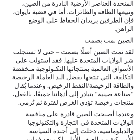
المتحدة العناصر الأرضية النادرة من الصين،
وتبيعها الطاقة والطائرات. أما في قضية تايوان،
فإن الطرفين يريدان الحفاظ على الوضع
الراهن.
الصين نمت بصمت
لقد نمت الصين أصلًا بصمت – حتى لا تستجلب
شر الولايات المتحدة عليها. فقد استولت على
الأسواق العالمية بمنتجاتها التكنولوجية منخفضة
التكلفة، التي تنتجها بفضل اليد العاملة الرخيصة
والطاقة الرخيصة/النفط الرخيص. وعندما يُقال
"صناعة صينية" يتبادر إلى أذهاننا جميعًا، بالفعل،
منتجات رخيصة تؤدي الغرض لفترة ثم تُرمى.
وعندما أصبحت الصين قادرة على منافسة
الولايات المتحدة في التجارة والتكنولوجيا
والدبلوماسية، دخلت إلى أجندة السياسة
الأمريكية من الصف الأول، لكن بعد فوات