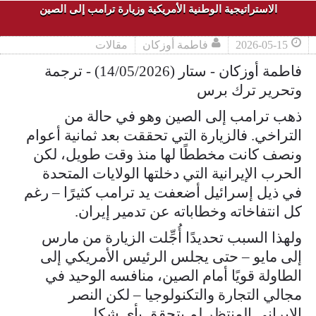
الاستراتيجية الوطنية الأمريكية وزيارة ترامب إلى الصين
2026-05-15
فاطمة أوزكان
مقالات
فاطمة أوزكان - ستار (14/05/2026) - ترجمة
وتحرير ترك برس
ذهب ترامب إلى الصين وهو في حالة من
التراخي. فالزيارة التي تحققت بعد ثمانية أعوام
ونصف كانت مخططًا لها منذ وقت طويل، لكن
الحرب الإيرانية التي دخلتها الولايات المتحدة
في ذيل إسرائيل أضعفت يد ترامب كثيرًا – رغم
كل انتفاخاته وخطاباته عن تدمير إيران.
ولهذا السبب تحديدًا أُجِّلت الزيارة من مارس
إلى مايو – حتى يجلس الرئيس الأمريكي إلى
الطاولة قويًا أمام الصين، منافسه الوحيد في
مجالي التجارة والتكنولوجيا – لكن النصر
الإيراني المنتظر لم يتحقق بأي شكل.