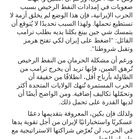
صعوبات في إمدادات النفط الرخيص بسبب
الحرب الإيرانية، فإن هذا الوضع لم يخلق أزمة لا
تستطيع تحملها. ولهذا السبب تحديدًا لا يُتوقع أن
يتمسك شي جين بينغ بكلتا يديه بطلب ترامب
القائل: "اضغط على إيران لكي تفتح هرمز
وتقبل شروطنا".
ورغم أن مشكلة الحرمان من النفط الرخيص
تُرهق الصين، فإنها تريد أن يخرج ترامب من
الطاولة بأرباح أقل، انطلاقًا من حقيقة أن
الحرب المستمرة تُنهك الولايات المتحدة أكثر
وتحمّلها تكاليف إضافية. ومن الواضح أيضًا أن
لديها القدرة على تحمل ذلك.
ولذلك فإن بكين، المعروفة بتقديمها دعمًا
عسكريًا واستخباراتيًا لإيران من أجل تقوية يدها
في الحرب، لن تُعرّض شراكتها الاستراتيجية مع
طهران للخطر.