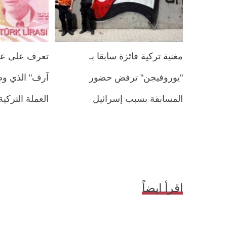
مغنية تركية فائزة سابقا بـ
تعرف على عال
"يوروفيجن" ترفض حضور
آرف" الذي و
المسابقة بسبب إسرائيل
العملة التركية
اقرأ ايضاً