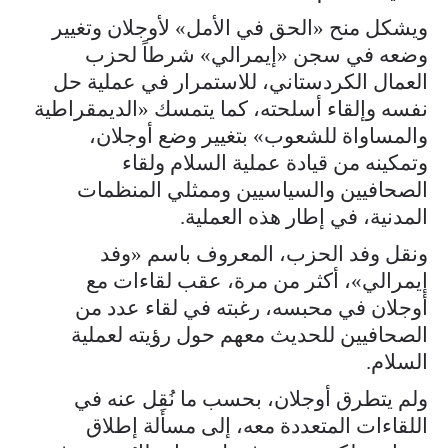
ويشكل منح «الحق في الأمل» لأوجلان وتغيير
وضعه في سجن «إيمرالي» شرطاً لحزب
العمال الكردستاني، للاستمرار في عملية حل
نفسه وإلقاء أسلحته، كما يتمسك «الديمقراطية
والمساواة للشعوب» بتغيير وضع أوجلان،
وتمكينه من قيادة عملية السلام ولقاء
الصحافيين والسياسيين وممثلي المنظمات
المدنية، في إطار هذه العملية.
ونقل وفد الحزب، المعروف باسم «وفد
إيمرالي»، أكثر من مرة، عقب لقاءات مع
أوجلان في محبسه، رغبته في لقاء عدد من
الصحافيين للحديث معهم حول رؤيته لعملية
السلام.
ولم يتطرق أوجلان، بحسب ما نُقِل عنه في
اللقاءات المتعددة معه، إلى مسألة إطلاق