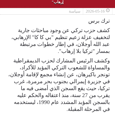
إرهاب"
2026-05-16
سياسة
ترك برس
كشف حزب تركي عن وجود مباحثات جارية
لتخفيف عزلة زعيم تنظيم "بي كا كا" الإرهابي،
عبد الله أوجلان، في إطار خطوات مرتبطة
بمسار "تركيا بلا إرهاب".
وكشف الرئيس المشارك لحزب الديمقراطية
والمساواة للشعوب التركي المؤيد للأكراد،
تونجر باكيرهان، عن إنشاء مجمع لإقامة أوجلان،
في جزيرة إيمرالي بجنوب بحر مرمرة، غرب
تركيا، حيث يقع السجن الذي أمضى فيه ما
يقرب من 27 سنة، منذ اعتقاله والحكم عليه
بالسجن المؤبد المشدد عام 1990، ليستخدمه
في المرحلة المقبلة.