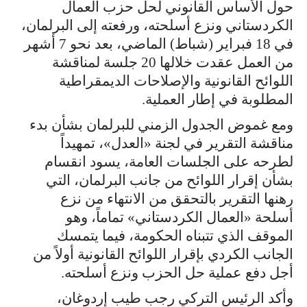
حول الأساس القانوني لحل حزب العمال
الكردستاني ونزع أسلحته، ورفعته إلى البرلمان،
في 18 فبراير (شباط) الماضي، بعد نحو 7 أشهر
من العمل عقدت خلالها 20 جلسة لمناقشة
اللوائح القانونية والإصلاحات الديمقراطية
المطلوبة في إطار العملية.
ومع غموض الجدول الزمني للبرلمان بشأن بدء
مناقشة التقرير في لجنة «العدل»، تمهيداً
لطرحه على الجلسات العامة، يسود انقسام
بشأن إقرار اللوائح من جانب البرلمان، التي
رهنها التقرير بالتحقق من الانتهاء من نزع
أسلحة «العمال الكردستاني» تماماً، وهو
الموقف الذي تتبناه الحكومة، فيما يتمسك
الجانب الكردي بإقرار اللوائح القانونية أولاً من
أجل دفع عملية حل الحزب ونزع أسلحته.
وأكد الرئيس التركي رجب طيب إردوغان،