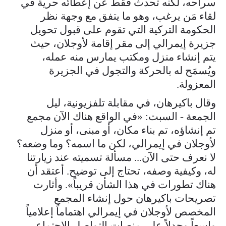
سراحه، لكنه تحدث فقط عن إعطائه حرية في
لقاء مَن يرغب، وهو ما يتفق مع وجهة نظر
الحكومة التركية التي تقوم على قبول تحويل
جزيرة إيمرالي إلى مقر إقامة لأوجلان، حيث
يتم إنشاء منزل ومكتب يمارس منه عمله،
ويُسمَح له بالحركة والتجول في الجزيرة
المعزولة.
وقال باكيرهان، في مقابلة تلفزيونية، ليل
الجمعة - السبت: «في الواقع هناك الآن مجمع
تم إنشاؤه، تم بناء مكان، أو مبنى، أو منزل
لأوجلان في إيمرالي، لكن ما اسمه؟ وما وضعه؟
لا نعرف حتى الآن... مسألة تسميته عند زيارتنا
له، وكيفية وصفه، تحتاج إلى توضيح. أعتقد أن
هناك تطورات في هذا الشأن قريباً». وأثارت
تصريحات باكيرهان حول إنشاء المجمع
المخصص لأوجلان في إيمرالي اهتماماً إعلامياً
واسعاً وجدلاً على منصات التواصل الاجتماعي،