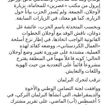
إيرول من مكتب «عصرين» للمحاماة، بزيارة
لأوجلان، الجمعة. ولم يُصدِر الحزب بياناً حول
الزيارة، كما هو معتاد، في الزيارات السابقة.
وبحسب المتحدثة باسم الحزب، عائشة غل
دوغان، ناقش الوفد مع أوجلان الخطوات
القانونية الواجب اتخاذها، في إطار نزع أسلحة
«العمال الكردستاني»، ووضعه كقائد لهذه
العملية، مشددة على ضرورة تغيير وضع أوجلان
الحالي؛ كونه فاعلاً مهماً في المنطقة يقترح
مشروعاً قائماً على التعددية من حيث الهوية
واللغات والتعايش.
ترقب لتحرك البرلمان
ووافقت لجنة التضامن الوطني والأخوة
والديمقراطية، التي أنشأها البرلمان التركي، في
5 أغسطس (آب) الماضي، على تقرير مشترك