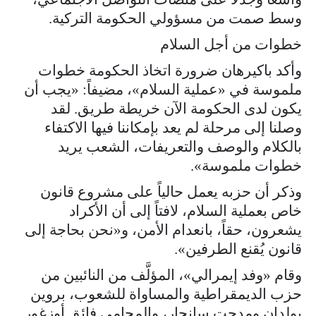
وسط صمت من مسؤولي الحكومة التركية.
خطوات من أجل السلام
وأكد باكيرهان ضرورة اتخاذ الحكومة خطوات
ملموسة في «عملية السلام»، مضيفاً: «يجب أن
يكون لدى الحكومة الآن خريطة طريق. لقد
وصلنا إلى مرحلة لم يعد بإمكاننا فيها الاكتفاء
بالكلام والوصف والتعريفات، الشعب يريد
خطوات ملموسة».
وذكر أن حزبه يعمل حالياً على مشروع قانون
خاص بعملية السلام، لافتاً إلى أن الأكراد
يشعرون، حقاً، بانعدام الأمن، و«نحن بحاجة إلى
قانون يُقنع الطرفين».
وقام «وفد إيمرالي»، المؤلَّف من النائبين من
حزب الديمقراطية والمساواة للشعوب، بروين
بولدان ومدحت سانجار، والمحامي فائق أوزغور