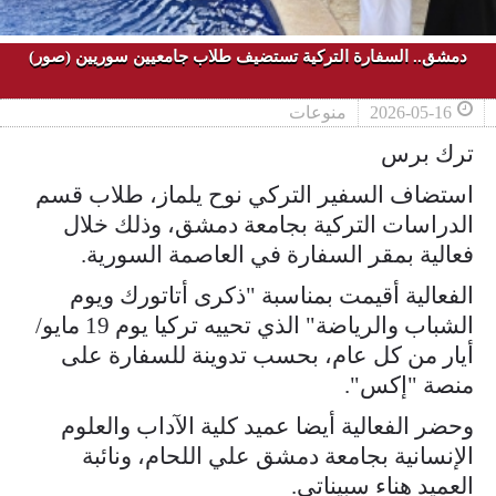
دمشق.. السفارة التركية تستضيف طلاب جامعيين سوريين (صور)
2026-05-16
منوعات
ترك برس
استضاف السفير التركي نوح يلماز، طلاب قسم
الدراسات التركية بجامعة دمشق، وذلك خلال
فعالية بمقر السفارة في العاصمة السورية.
الفعالية أقيمت بمناسبة "ذكرى أتاتورك ويوم
الشباب والرياضة" الذي تحييه تركيا يوم 19 مايو/
أيار من كل عام، بحسب تدوينة للسفارة على
منصة "إكس".
وحضر الفعالية أيضا عميد كلية الآداب والعلوم
الإنسانية بجامعة دمشق علي اللحام، ونائبة
العميد هناء سبيناتي.