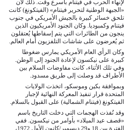
لإنهاء الحرب في فيتنام بأسرع وقت. ذلك لأن
«الجبهة الوطنية لتحرير فيتنام» (الفيتكونغ) كانت
تلحق خسائر كبيرة بالجيش الأمريكي في جنوب
فيتنام وكمبوديا. وكان الجنود الأمريكيون الذين
ينجون من الطائرات التي يتم إسقاطها يُعتقلون
ثم يُعرضون على شاشات التلفزيون أمام العالم.
وكان الرأي العام الأمريكي يمارس ضغوطا
كبيرة على نيكسون لإعادة الجنود إلى الوطن.
وفي تلك الأثناء، كانت مفاوضات السلام بين
الأطراف قد وصلت إلى طريق مسدود.
وبموافقة بكين وموسكو، اتخذت الولايات
المتحدة قرار تنفيذ المعركة النهائية لإجبار
الفيتكونغ (فيتنام الشمالية) على القبول بالسلام.
وقد نُفذت الهجمات التي دخلت التاريخ باسم
«قصف عيد الميلاد» بأوامر من نيكسون. ففي
الفترة بين 18 و29 ديسمبر/كانون الأول 1972،