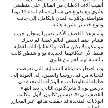
أُلقيت آلاف الأطنان من القنابل على منطقتي
هانوي وهايفونغ في شمال فيتنام لمدة 11 يوما
متواصلة. ودُمّرت المدن بالكامل، إلى جانب
وقوع خسائر بشرية هائلة.
وأمام هذا القصف الأكثر تدميرا ومجازر حرب
فيتنام، بينما انتفض العالم غضبا، لم تحرك
موسكو ولا بكين ساكنا. واكتفتا بإدانات لفظية
فقط. لأن علاقاتهما الجديدة مع واشنطن كانت
بالنسبة لهما أهم من هانوي.
وقد اضطرت فيتنام الشمالية، التي تعرضت
للخيانة من قبل روسيا والصين، إلى العودة إلى
طاولة المفاوضات مع الولايات المتحدة في
باريس يوم 8 يناير/كانون الثاني، بعد انتهاء
القصف في 29 ديسمبر/كانون الأول. وكانت
الولايات المتحدة قد حققت هدفها عبر المجازر
والخيانة.