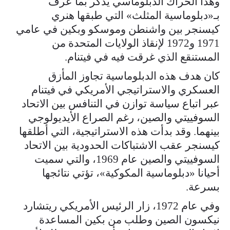
وهذا الحراك الدبلوماسي يذكّر بما عُرف
بـ«دبلوماسية المثلث» التي طبقها هنري
كيسنجر بين واشنطن وموسكو وبكين في عامي
1971 و1972 لإنقاذ الولايات المتحدة من
المستنقع الذي غرقت فيه في فيتنام.
كان هدف هذه الدبلوماسية تجاوز المأزق
العسكري والاستراتيجي الأمريكي في فيتنام
عبر اتباع سياسة توازن في التنافس بين الاتحاد
السوفييتي والصين، رغم الصراع الأيديولوجي
بينهما. وقد بدأت هذه الاستراتيجية، التي أطلقها
كيسنجر عقب الاشتباكات الحدودية بين الاتحاد
السوفييتي والصين عام 1969، والتي سميت
أحيانا «دبلوماسية المكوكية»، تؤتي نتائجها
بسرعة.
وفي عام 1972، زار الرئيس الأمريكي ريتشارد
نيكسون الصين وطلب من بكين المساعدة