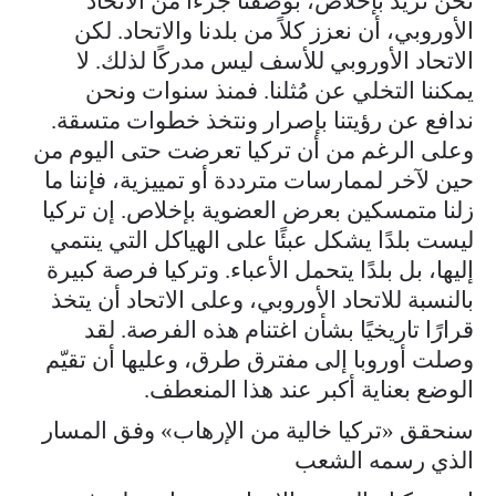
نحن نريد بإخلاص، بوصفنا جزءًا من الاتحاد
الأوروبي، أن نعزز كلاً من بلدنا والاتحاد. لكن
الاتحاد الأوروبي للأسف ليس مدركًا لذلك. لا
يمكننا التخلي عن مُثلنا. فمنذ سنوات ونحن
ندافع عن رؤيتنا بإصرار ونتخذ خطوات متسقة.
وعلى الرغم من أن تركيا تعرضت حتى اليوم من
حين لآخر لممارسات مترددة أو تمييزية، فإننا ما
زلنا متمسكين بعرض العضوية بإخلاص. إن تركيا
ليست بلدًا يشكل عبئًا على الهياكل التي ينتمي
إليها، بل بلدًا يتحمل الأعباء. وتركيا فرصة كبيرة
بالنسبة للاتحاد الأوروبي، وعلى الاتحاد أن يتخذ
قرارًا تاريخيًا بشأن اغتنام هذه الفرصة. لقد
وصلت أوروبا إلى مفترق طرق، وعليها أن تقيّم
الوضع بعناية أكبر عند هذا المنعطف.
سنحقق «تركيا خالية من الإرهاب» وفق المسار
الذي رسمه الشعب