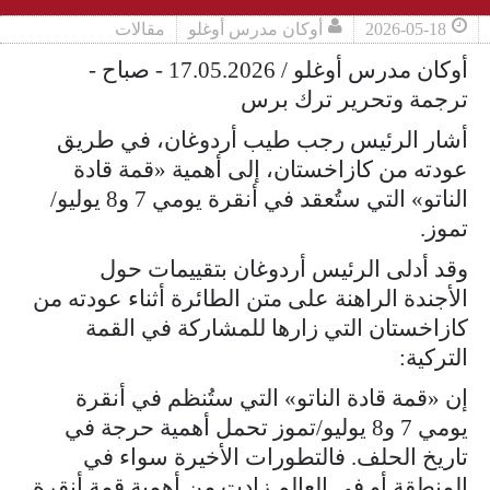
2026-05-18
أوكان مدرس أوغلو
مقالات
أوكان مدرس أوغلو / 17.05.2026 - صباح -
ترجمة وتحرير ترك برس
أشار الرئيس رجب طيب أردوغان، في طريق
عودته من كازاخستان، إلى أهمية «قمة قادة
الناتو» التي ستُعقد في أنقرة يومي 7 و8 يوليو/
تموز.
وقد أدلى الرئيس أردوغان بتقييمات حول
الأجندة الراهنة على متن الطائرة أثناء عودته من
كازاخستان التي زارها للمشاركة في القمة
التركية:
إن «قمة قادة الناتو» التي ستُنظم في أنقرة
يومي 7 و8 يوليو/تموز تحمل أهمية حرجة في
تاريخ الحلف. فالتطورات الأخيرة سواء في
المنطقة أو في العالم زادت من أهمية قمة أنقرة