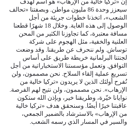
إن «تركيا خالية من الإرهاب» هو اسم لهدف
سيعزز وحدة 86 مليون مواطن. وبصفتنا «تحالف
الشعب»، اتخذنا خطوات جريئة من أجل
الوصول إلى هذه الغاية. وخلال 18 شهرًا قطعنا
مسافة معتبرة، كما تجاوزنا الكثير من المحن
العلنية والخفية، مثل الهجوم على شركة
توساش. ولم ننحرف عن طريقنا. وقد وضعت
لجنتنا البرلمانية خريطة طريق على أساس
التوافق. وتعمل مؤسستنا الاستخباراتية من أجل
تسريع عملية إلقاء السلاح. نحن مصممون، ولن
نُفرح أولئك الذين لا يريدون «تركيا خالية من
الإرهاب». نحن مصممون، ولن نتيح لهم الفرصة.
نوايانا خيّرة، وطريقنا خير، وبإذن الله ستكون
عاقبتنا خيرًا أيضًا. وسنحقق هدف «تركيا خالية
من الإرهاب» بالاسترشاد بالضمير الجمعي،
والسير في المسار الذي رسمه الشعب.