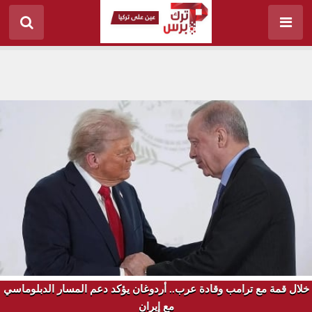
خلال قمة مع ترامب وقادة عرب.. أردوغان يؤكد دعم المسار الدبلوماسي
مع إيران