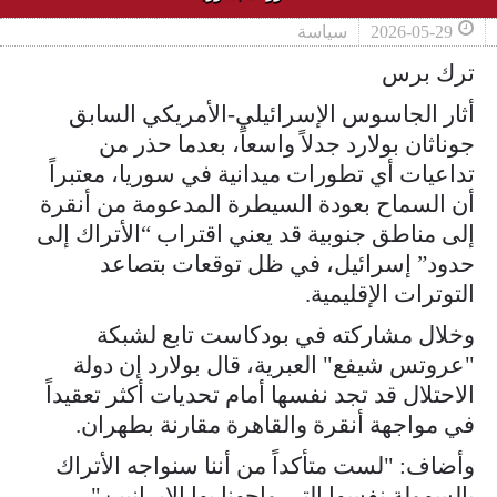
2026-05-29
سياسة
ترك برس
أثار الجاسوس الإسرائيلي-الأمريكي السابق
جوناثان بولارد جدلاً واسعاً، بعدما حذر من
تداعيات أي تطورات ميدانية في سوريا، معتبراً
أن السماح بعودة السيطرة المدعومة من أنقرة
إلى مناطق جنوبية قد يعني اقتراب “الأتراك إلى
حدود” إسرائيل، في ظل توقعات بتصاعد
التوترات الإقليمية.
وخلال مشاركته في بودكاست تابع لشبكة
"عروتس شيفع" العبرية، قال بولارد إن دولة
الاحتلال قد تجد نفسها أمام تحديات أكثر تعقيداً
في مواجهة أنقرة والقاهرة مقارنة بطهران.
وأضاف: "لست متأكداً من أننا سنواجه الأتراك
بالسهولة نفسها التي واجهنا بها الإيرانيين"،