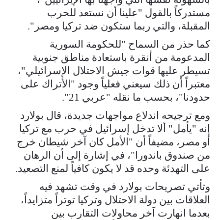
مستدركاً بالقول "علينا أن نستعد للحرب
المقبلة، والتي ربما ستكون ضد تركيا ومصر".
كما حذر من السماح "للحكومة السورية
المدعومة من أنقرة باستعادة مناطق جنوبية
تسيطر عليها قوات جيش الاحتلال الإسرائيلي"،
معتبراً أن ذلك سيعني فعلياً وجود "الأتراك على
حدودنا"، بحسب ما نقله "عربي 21".
ومع ترجيحه اندلاع مواجهات جديدة، قال بولارد
إنه "يأمل" ألا تدخل إسرائيل في حرب مع تركيا
أو مصر، مضيفاً أن "الأمل كان آخر شيطان خرج
من صندوق باندورا"، في إشارة إلى أن الرهان
على التهدئة وحده قد لا يكون كافياً لمنع التصعيد.
وتأتي تصريحات بولارد في وقت تشهد فيه
العلاقات بين دولة الاحتلال وتركيا توتراً متزايداً،
بعدما انهارت آخر محاولات التقارب بين