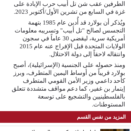
الطرفين عقب شن تل أبيب حرب الإبادة على
غزة في السابع من تشرين الأول/أكتوبر 2023.
ويُذكر أن بولارد قد أُدين عام 1985 بتهمة
التجسس لصالح "تل أبيب" وتسريبه معلومات
أمريكية سرية، ليقضي 30 عاماً في سجون
الولايات المتحدة قبل الإفراج عنه عام 2015
وانتقاله لاحقاً إلى دولة الاحتلال.
ومنذ حصوله على الجنسية (الإسرائيلية)، أصبح
بولارد قريباً من أوساط اليمين المتطرف، وبرز
كأحد داعمي وزير الأمن القومي المتطرف
إيتمار بن غفير، كما دعم مواقف متشددة تتعلق
بالفلسطينيين والتشجيع على توسعة
المستوطنات.
المزيد من نفس القسم