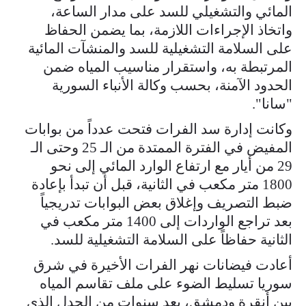
المائي والتشغيلي للسد على مدار ‏الساعة،
واتخاذ الإجراءات اللازمة، بما يضمن الحفاظ
على السلامة التشغيلية ‏للسد والمنشآ‌ت المائية
المرتبطة به، واستقرار مناسيب المياه ضمن
الحدود ‏الآمنة، بحسب وكالة الأنباء السورية
"سانا".
وكانت إدارة سد الفرات فتحت عدداً من بوابات
المفيض في الفترة الممتدة ‏من الـ 25 وحتى الـ
29 من أيار مع ارتفاع الوارد المائي إلى نحو
1800 متر مكعب ‏في الثانية، قبل أن تبدأ بإعادة
ضبط التصريف وإغلاق بعض البوابات ‏تدريجياً
بعد تراجع الواردات إلى 1400 متر مكعب في
الثانية حفاظاً على ‏السلامة التشغيلية للسد.
أعادت فيضانات نهر الفرات الأخيرة في شرق
سوريا تسليط الضوء على ملف تقاسم المياه
بين أنقرة ودمشق، بعد سنوات من الجدل الذي