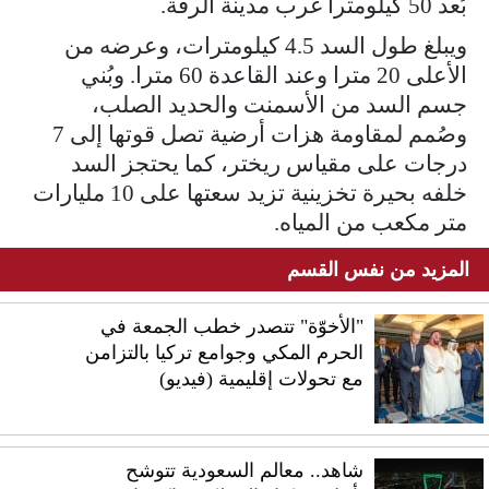
بُعد 50 كيلومترا غرب مدينة الرقة.
ويبلغ طول السد 4.5 كيلومترات، وعرضه من
الأعلى 20 مترا وعند القاعدة 60 مترا. وبُني
جسم السد من الأسمنت والحديد الصلب،
وصُمم لمقاومة هزات أرضية تصل قوتها إلى 7
درجات على مقياس ريختر، كما يحتجز السد
خلفه بحيرة تخزينية تزيد سعتها على 10 مليارات
متر مكعب من المياه.
المزيد من نفس القسم
"الأخوّة" تتصدر خطب الجمعة في
الحرم المكي وجوامع تركيا بالتزامن
مع تحولات إقليمية (فيديو)
شاهد.. معالم السعودية تتوشح