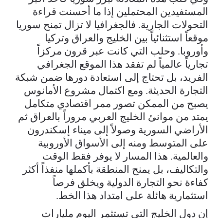
المستفيدين المحتملين إذا ما أحسنت قراءة
التحولات الجارية. فالجغرافيا لا تزال تمنح سوريا
موقعاً استثنائياً بين الخليج والعراق وتركيا
وأوروبا. وحلب التي كانت عبر قرون مركزاً
تجارياً عالمياً لم تفقد هذا الموقع الجغرافي
الفريد، بل تحتاج إلى استعادة دورها ضمن شبكة
التجارة الحديثة. ومع اكتمال مشروع الأمانوس
يصبح من الممكن تصور ممر اقتصادي متكامل
يمتد من موانئ الخليج العربي مروراً بالعراق ثم
الأراضي السورية وصولاً إلى ميناء إسكندرون
على المتوسط ومنه إلى الأسواق الأوروبية
والعالمية. هذا المسار لا يوفر فقط الوقت
والتكاليف، بل يمنح المنطقة بأكملها منفذاً أكثر
كفاءة نحو التجارة الدولية ويخلق فرصاً
استثمارية هائلة على امتداد هذا الخط.
إن دول الخليج التي تستثمر اليوم مليارات