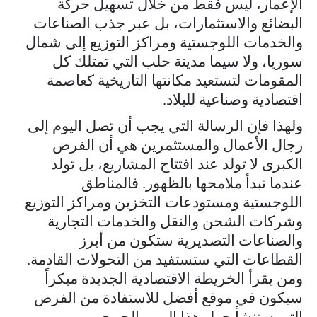
الإعمار، ليس فقط من خلال تسهيل حركة
البضائع والاستثمارات، بل عبر جذب الصناعات
والخدمات اللوجستية ومراكز التوزيع إلى شمال
سوريا، ولا سيما مدينة حلب التي تمتلك كل
المقومات لتستعيد مكانتها التاريخية كعاصمة
اقتصادية وصناعية للبلاد.
ولهذا فإن الرسالة التي يجب أن تصل اليوم إلى
رجال الأعمال والمستثمرين هي أن الفرص
الكبرى لا تولد عند افتتاح المشاريع، بل تولد
عندما تبدأ ملامحها بالظهور. فالمناطق
اللوجستية ومستودعات التخزين ومراكز التوزيع
وشركات الشحن والنقل والخدمات التجارية
والصناعات التصديرية ستكون من أبرز
القطاعات التي ستستفيد من التحولات القادمة.
ومن يقرأ الخريطة الاقتصادية الجديدة مبكراً
سيكون في موقع أفضل للاستفادة من الفرص
التي ستنشأ حول هذا الممر الحيوي.