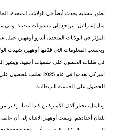
تطور مشابه يحدث أيضاً في الولايات المتحدة، الحامي
المؤثر في الولايات المتحدة، أندرو أوههير، حمل عنو
وبحسب المعلومات التي قدّمها أوههير، شهدت الولايات
أميركي تقدموا في عام 2025 ب
للحصول على الجنسية البريطانية.
وبالمثل، يختار آلاف الأميركيين كندا أيضاً. وكثير 
بلدان أجدادهم. ويلفت أوههير الانتباه إلى أن عال
الهروب من الولايات المتحدة بأنهم “Armageddon Americans (أميركيّو يوم القيامة)”، ويقول: