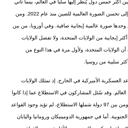
 أكثر خمس دول يُنظر إليها سلباً في العالم، بينما تأتي
“إسرائيل” في المرتبة الأولى. كما يشير الاستطلاع إلى تحسن الصورة العالمية للصين منذ عام 2022. ومن
 وحدها صورة عالمية إيجابية صافية. وفي أوروبا، من بين
، ترى 20 دولة أن الصين أكثر إيجابية من الولايات المتحدة، ولا تفضل الولايات
ة أن الولايات المتحدة، ولأول مرة في هذا النوع من
كثر سلبية من روسيا.
د العسكرية الأميركية في الخارج. إذ تمتلك الولايات
ف أنحاء العالم. وقد سُئل المشاركون في الاستطلاع عما إذا كانوا
يؤيدون وجود قواعد عسكرية أميركية في بلدانهم. ومن بين 97 دولة شملها الاستطلاع، لم تؤيد وجود القواعد
جنوبية. أما في جمهورية الدومينيكان ورومانيا واليابان