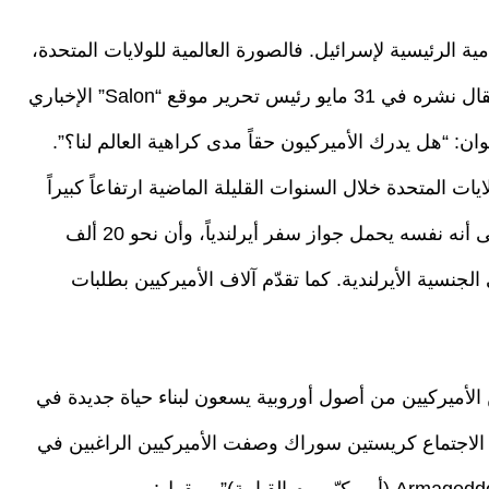
ة الرئيسية لإسرائيل. فالصورة العالمية للولايات المتحدة،
مثل إسرائيل، تتراجع إلى مستويات متدنية. وفي مقال نشره في 31 مايو رئيس تحرير موقع “Salon” الإخباري
ان: “هل يدرك الأميركيون حقاً مدى كراهية العالم لنا؟”.
 المتحدة خلال السنوات القليلة الماضية ارتفاعاً كبيراً
في طلبات الحصول على جنسيات أجنبية. ويشير إلى أنه نفسه يحمل جواز سفر أيرلندياً، وأن نحو 20 ألف
طلب للحصول على الجنسية الأيرلندية. كما تقدّم آلاف الأميركيين بطلبات
من الأميركيين من أصول أوروبية يسعون لبناء حياة جديدة في
مة الاجتماع كريستين سوراك وصفت الأميركيين الراغبين في