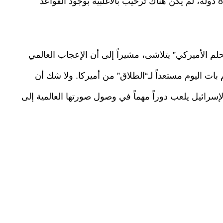
والفلبين فقد انقسمت الآراء بالتساوي. وفي بقية 86 دولة، لم يكن هناك ترحيب بالأغلبية بوجود القواعد
قاله أن “الحلم الأميركي” يتلاشى، مشيراً إلى أن الإعجاب العالمي
م بات اليوم مستعداً لـ“الطلاق” من أميركا. ولا شك أن
إسرائيل يلعب دوراً مهماً في وصول صورتها العالمية إلى