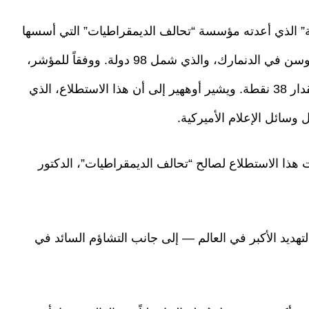
ة” الذي أعدته مؤسسة “تحالف الديمقراطيات” التي أسسها
الأمين العام السابق لحلف الناتو أندرس فوغ راسموسن في الدنمارك، والذي شمل 98 دولة. ووفقاً للمؤشر،
تراجع التصور العالمي الصافي للولايات المتحدة بمقدار 38 نقطة. ويشير أوههير إلى أن هذا الاستطلاع، الذي
وسائل الإعلام الأميركية.
ذي لشركة “Nira Data” التي أجرت هذا الاستطلاع لصالح “تحالف الديمقراطيات”، الدكتور
التهديد الأكبر في العالم — إلى جانب التشاؤم السائد في