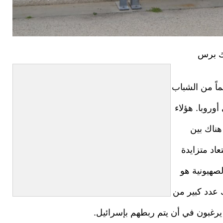
رك برس
اً من الشباب
أوروبا. هؤلاء
هناك بين
عاد متزايدة
صهيونية هو
 عدد كبير من
 يرغبون في أن يتم ربطهم بإسرائيل.