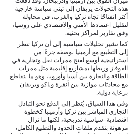
ميزان القوى بين أرمينيا وأذربيجان. وقد دفعت
هذه التحولات يريفان إلى تبني سياسة خارجية
أكثر انفتاحًا تجاه تركيا والغرب، في محاولة
لتقليل اعتمادها الأمني والاقتصادي على روسيا،
وفق تقارير لمراكز بحثية.
كما تشير تحليلات سياسية إلى أن تركيا تنظر
إلى التطبيع مع أرمينيا بوصفه جزءًا من
استراتيجية أوسع لفتح ممرات نقل وتجارية في
القوقاز وربطها بمشاريع إقليمية مثل ممرات
الطاقة والتجارة بين آسيا وأوروبا، وهو ما يتقاطع
مع محادثات موازية بين أنقرة وباكو ويريفان
برعاية دولية.
وفي هذا السياق، يُنظر إلى الدفع نحو التبادل
التجاري المباشر بين تركيا وأرمينيا كخطوة
اقتصادية–سياسية تدريجية، لكنها ما تزال
مرهونة بتقدم ملفات الحدود والتطبيع الكامل،