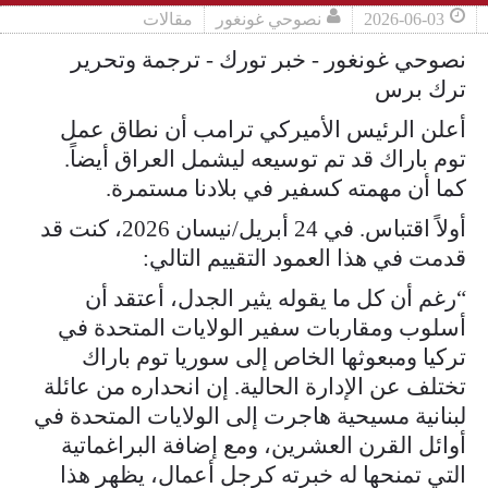
2026-06-03
نصوحي غونغور
مقالات
نصوحي غونغور - خبر تورك - ترجمة وتحرير
ترك برس
أعلن الرئيس الأميركي ترامب أن نطاق عمل
توم باراك قد تم توسيعه ليشمل العراق أيضاً.
كما أن مهمته كسفير في بلادنا مستمرة.
أولاً اقتباس. في 24 أبريل/نيسان 2026، كنت قد
قدمت في هذا العمود التقييم التالي:
“رغم أن كل ما يقوله يثير الجدل، أعتقد أن
أسلوب ومقاربات سفير الولايات المتحدة في
تركيا ومبعوثها الخاص إلى سوريا توم باراك
تختلف عن الإدارة الحالية. إن انحداره من عائلة
لبنانية مسيحية هاجرت إلى الولايات المتحدة في
أوائل القرن العشرين، ومع إضافة البراغماتية
التي تمنحها له خبرته كرجل أعمال، يظهر هذا