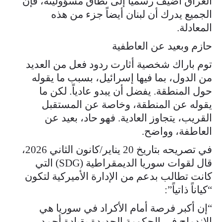
العراق أُضيف رسمياً إلى نطاق مسؤوليته، فإن
الجميع يدرك أن لبنان أيضاً جزء من هذه
المعادلة.
حازم وبعيد عن العاطفية
توم باراك شخصية أثارت ردود فعل من العديد
من الدول، بما فيها إسرائيل، بسبب ما يقوله
حول المنطقة. يفضل أن يبدو عادياً. لكن ما
يقوله عن المنطقة، وخاصة عن المستقبل
القريب، يتجاوز العادية. فهو حاد، بعيد عن
العاطفة، وواضح.
في تصريحه بتاريخ 20 يناير/كانون الثاني 2026،
قال لقوات سوريا الديمقراطية (SDG) التي
كانت تطالب بدعم من الإدارة الأميركية لتكون
“كياناً ذاتياً”:
“إن أكبر فرصة أمام الأكراد في سوريا هي
الاندماج في الحكومة الجديدة بقيادة أحمد