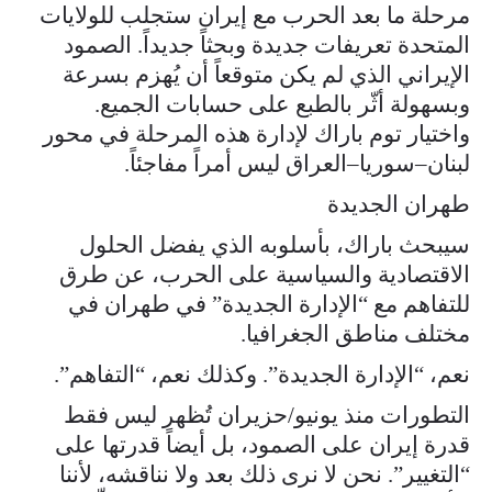
مرحلة ما بعد الحرب مع إيران ستجلب للولايات
المتحدة تعريفات جديدة وبحثاً جديداً. الصمود
الإيراني الذي لم يكن متوقعاً أن يُهزم بسرعة
وبسهولة أثّر بالطبع على حسابات الجميع.
واختيار توم باراك لإدارة هذه المرحلة في محور
لبنان–سوريا–العراق ليس أمراً مفاجئاً.
طهران الجديدة
سيبحث باراك، بأسلوبه الذي يفضل الحلول
الاقتصادية والسياسية على الحرب، عن طرق
للتفاهم مع “الإدارة الجديدة” في طهران في
مختلف مناطق الجغرافيا.
نعم، “الإدارة الجديدة”. وكذلك نعم، “التفاهم”.
التطورات منذ يونيو/حزيران تُظهر ليس فقط
قدرة إيران على الصمود، بل أيضاً قدرتها على
“التغيير”. نحن لا نرى ذلك بعد ولا نناقشه، لأننا