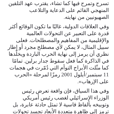
تسرح وتمرح فيها كما تشاء، يقترب عهد التلقين
المنهجي القائم على الدعاية والتلاعب
الصهيونيين من نهايته.
وفي العلاقات الدولية، غالبًا ما تكون الوقائع أكثر
قدرة على التعبير عن التحولات العالمية
والإقليمية من المفاهيم والمصطلحات. فعلى
سبيل المثال، لا يمكن لأي مصطلح مجرد أو إطار
نظري أن يرمز إلى نهاية الحرب الباردة ويخلّدها
في الذاكرة كما فعل سقوط جدار برلين. تمامًا
كما مثّلت الأبراج التوأم التي دُمّرت في هجمات
11 سبتمبر/أيلول 2001 رمزًا لمرحلة «الحرب
على الإرهاب».
وفي هذا السياق، فإن واقعة تعرض رئيس
الوزراء الإسرائيلي لغضب رئيس أمريكي
وتوبيخه بألفاظ قاسية لا تمثل حادثة عابرة، بل
ترمز إلى ظاهرة متعددة الأبعاد تجسد تحولات