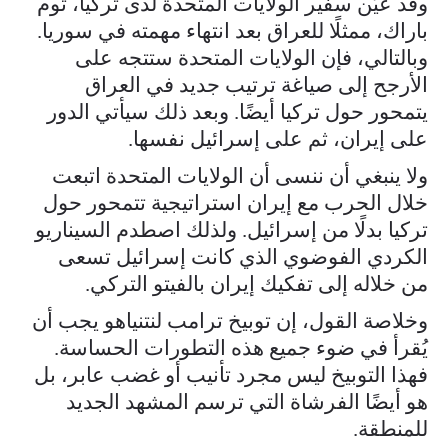
وقد عُيّن سفير الولايات المتحدة لدى تركيا، توم
باراك، ممثلًا للعراق بعد انتهاء مهمته في سوريا.
وبالتالي، فإن الولايات المتحدة ستتجه على
الأرجح إلى صياغة ترتيب جديد في العراق
يتمحور حول تركيا أيضًا. وبعد ذلك سيأتي الدور
على إيران، ثم على إسرائيل نفسها.
ولا ينبغي أن ننسى أن الولايات المتحدة اتبعت
خلال الحرب مع إيران استراتيجية تتمحور حول
تركيا بدلًا من إسرائيل. ولذلك اصطدم السيناريو
الكردي الفوضوي الذي كانت إسرائيل تسعى
من خلاله إلى تفكيك إيران بالفيتو التركي.
وخلاصة القول، إن توبيخ ترامب لنتنياهو يجب أن
يُقرأ في ضوء جميع هذه التطورات الحساسة.
فهذا التوبيخ ليس مجرد تأنيب أو غضب عابر، بل
هو أيضًا الفرشاة التي ترسم المشهد الجديد
للمنطقة.