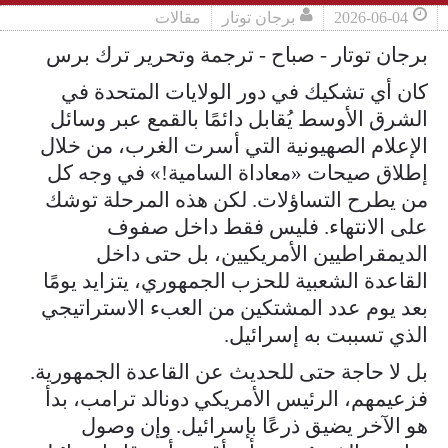
2026-06-04
برجان توتار
مقالات
برجان توتار - صباح - ترجمة وتحرير ترك برس
كان أي تشكيك في دور الولايات المتحدة في
الشرق الأوسط يُقابل دائمًا بالقمع عبر وسائل
الإعلام الصهيونية التي أسرت الغرب، من خلال
إطلاق صيحات «معاداة السامية!» في وجه كل
من يطرح التساؤلات. لكن هذه المرحلة توشك
على الانتهاء. فليس فقط داخل صفوف
الديمقراطيين الأمريكيين، بل حتى داخل
القاعدة الشعبية للحزب الجمهوري، يتزايد يومًا
بعد يوم عدد المشتكين من العبء الاستراتيجي
الذي تسببت به إسرائيل.
بل لا حاجة حتى للحديث عن القاعدة الجمهورية.
فزعيمهم، الرئيس الأمريكي دونالد ترامب، بدأ
هو الآخر يضيق ذرعًا بإسرائيل. وإن وصول