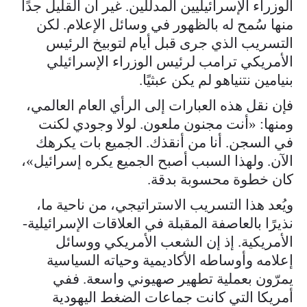
الوزراء الإسرائيليين المدللين. غير أن القليل جدًا
منها سُمح له بالظهور في وسائل الإعلام. لكن
التسريب الذي جرى قبل أيام لتوبيخ الرئيس
الأمريكي ترامب لرئيس الوزراء الإسرائيلي
بنيامين نتنياهو لم يكن عبثيًا.
فإن نقل هذه العبارات إلى الرأي العام العالمي،
ومنها: «أنت مجنون ملعون. لولا وجودي لكنت
في السجن. أنا من أنقذك. الجميع بات يكرهك
الآن. ولهذا السبب أصبح الجميع يكره إسرائيل»،
كان خطوة محسوبة بدقة.
ويُعد هذا التسريب الاستراتيجي، من ناحية ما،
نذيرًا بالعاصفة المقبلة في العلاقات الإسرائيلية-
الأمريكية. إذ إن الشعب الأمريكي ووسائل
إعلامه وأوساطه الأكاديمية وحياته السياسية
يمرّون بعملية تطهير صهيوني واسعة. ففي
أمريكا التي كانت جماعات الضغط اليهودية